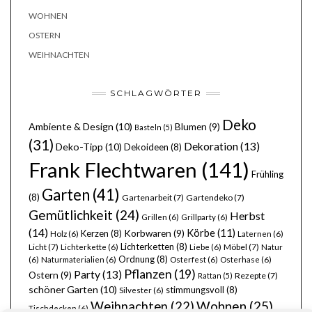
WOHNEN
OSTERN
WEIHNACHTEN
SCHLAGWÖRTER
Deko
Ambiente & Design
(10)
Blumen
(9)
Basteln
(5)
(31)
Dekoration
(13)
Deko-Tipp
(10)
Dekoideen
(8)
Frank Flechtwaren
(141)
Frühling
Garten
(41)
(8)
Gartenarbeit
(7)
Gartendeko
(7)
Gemütlichkeit
(24)
Herbst
Grillen
(6)
Grillparty
(6)
(14)
Körbe
(11)
Kerzen
(8)
Korbwaren
(9)
Holz
(6)
Laternen
(6)
Lichterketten
(8)
Licht
(7)
Möbel
(7)
Lichterkette
(6)
Liebe
(6)
Natur
Ordnung
(8)
(6)
Naturmaterialien
(6)
Osterfest
(6)
Osterhase
(6)
Pflanzen
(19)
Party
(13)
Ostern
(9)
Rezepte
(7)
Rattan
(5)
schöner Garten
(10)
stimmungsvoll
(8)
Silvester
(6)
Wohnen
(25)
Weihnachten
(22)
Tischdecken
(6)