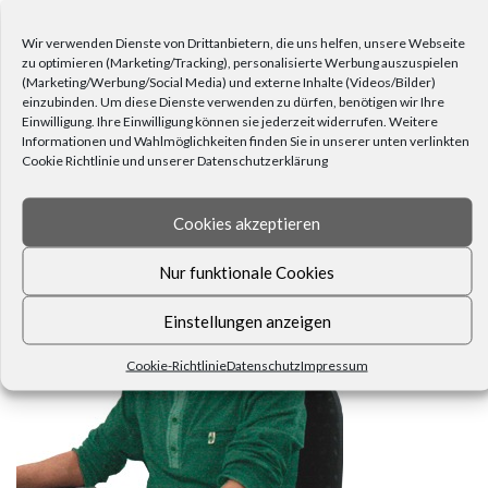
Zuhause
(23)
Wärme
(6)
Übertöpfe
(6)
Wir verwenden Dienste von Drittanbietern, die uns helfen, unsere Webseite
zu optimieren (Marketing/Tracking), personalisierte Werbung auszuspielen
(Marketing/Werbung/Social Media) und externe Inhalte (Videos/Bilder)
einzubinden. Um diese Dienste verwenden zu dürfen, benötigen wir Ihre
Einwilligung. Ihre Einwilligung können sie jederzeit widerrufen. Weitere
Informationen und Wahlmöglichkeiten finden Sie in unserer unten verlinkten
Cookie Richtlinie und unserer Datenschutzerklärung
FRAGEN, ANREGUNGEN, WÜNSCHE?
Cookies akzeptieren
Nur funktionale Cookies
Einstellungen anzeigen
Cookie-Richtlinie
Datenschutz
Impressum