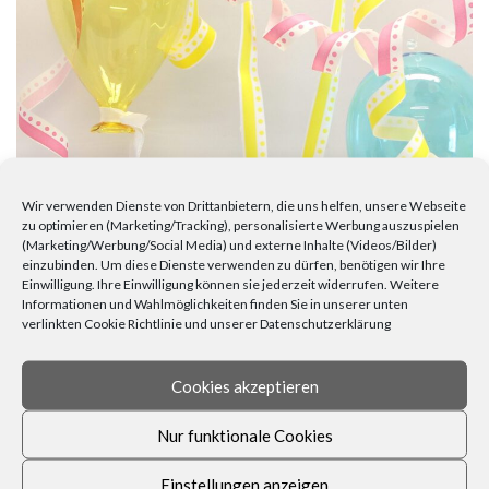
Wir verwenden Dienste von Drittanbietern, die uns helfen, unsere Webseite
zu optimieren (Marketing/Tracking), personalisierte Werbung auszuspielen
ORIGINELLE GIRLANDEN FÜR DIE
(Marketing/Werbung/Social Media) und externe Inhalte (Videos/Bilder)
einzubinden. Um diese Dienste verwenden zu dürfen, benötigen wir Ihre
NÄRRISCHE ZEIT DES JAHRES
Einwilligung. Ihre Einwilligung können sie jederzeit widerrufen. Weitere
Informationen und Wahlmöglichkeiten finden Sie in unserer unten
verlinkten Cookie Richtlinie und unserer Datenschutzerklärung
Cookies akzeptieren
Nur funktionale Cookies
Einstellungen anzeigen