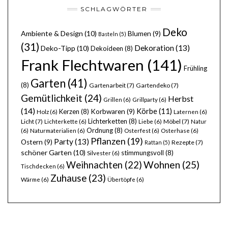
SCHLAGWÖRTER
Deko
Ambiente & Design
(10)
Blumen
(9)
Basteln
(5)
(31)
Dekoration
(13)
Deko-Tipp
(10)
Dekoideen
(8)
Frank Flechtwaren
(141)
Frühling
Garten
(41)
(8)
Gartenarbeit
(7)
Gartendeko
(7)
Gemütlichkeit
(24)
Herbst
Grillen
(6)
Grillparty
(6)
(14)
Körbe
(11)
Kerzen
(8)
Korbwaren
(9)
Holz
(6)
Laternen
(6)
Lichterketten
(8)
Licht
(7)
Möbel
(7)
Lichterkette
(6)
Liebe
(6)
Natur
Ordnung
(8)
(6)
Naturmaterialien
(6)
Osterfest
(6)
Osterhase
(6)
Pflanzen
(19)
Party
(13)
Ostern
(9)
Rezepte
(7)
Rattan
(5)
schöner Garten
(10)
stimmungsvoll
(8)
Silvester
(6)
Wohnen
(25)
Weihnachten
(22)
Tischdecken
(6)
Zuhause
(23)
Wärme
(6)
Übertöpfe
(6)