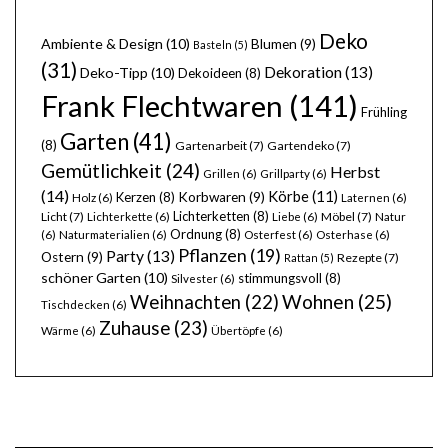
Deko
Ambiente & Design
(10)
Blumen
(9)
Basteln
(5)
(31)
Dekoration
(13)
Deko-Tipp
(10)
Dekoideen
(8)
Frank Flechtwaren
(141)
Frühling
Garten
(41)
(8)
Gartenarbeit
(7)
Gartendeko
(7)
Gemütlichkeit
(24)
Herbst
Grillen
(6)
Grillparty
(6)
(14)
Körbe
(11)
Kerzen
(8)
Korbwaren
(9)
Holz
(6)
Laternen
(6)
Lichterketten
(8)
Licht
(7)
Möbel
(7)
Lichterkette
(6)
Liebe
(6)
Natur
Ordnung
(8)
(6)
Naturmaterialien
(6)
Osterfest
(6)
Osterhase
(6)
Pflanzen
(19)
Party
(13)
Ostern
(9)
Rezepte
(7)
Rattan
(5)
schöner Garten
(10)
stimmungsvoll
(8)
Silvester
(6)
Wohnen
(25)
Weihnachten
(22)
Tischdecken
(6)
Zuhause
(23)
Wärme
(6)
Übertöpfe
(6)