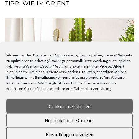
TIPP: WIE IM ORIENT
Wir verwenden Dienste von Drittanbietern, die uns helfen, unsere Webseite
zu optimieren (Marketing/Tracking), personalisierte Werbung auszuspielen
(Marketing/Werbung/Social Media) und externe Inhalte (Videos/Bilder)
einzubinden. Um diese Dienste verwenden zu dürfen, benötigen wir Ihre
Einwilligung. Ihre Einwilligung können sie jederzeit widerrufen. Weitere
Informationen und Wahlmöglichkeiten finden Sie in unserer unten
verlinkten Cookie Richtlinie und unserer Datenschutzerklärung
AMBIENTE & DESIGN – UNSER DEKO-
TIPP: BITTE NICHT GIESSEN
Cookies akzeptieren
Nur funktionale Cookies
Einstellungen anzeigen