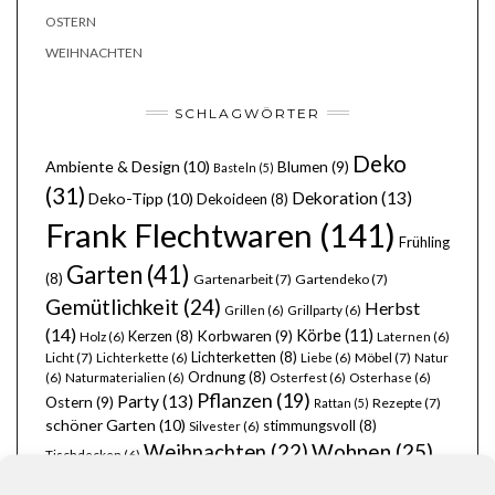
OSTERN
WEIHNACHTEN
SCHLAGWÖRTER
Deko
Ambiente & Design
(10)
Blumen
(9)
Basteln
(5)
(31)
Dekoration
(13)
Deko-Tipp
(10)
Dekoideen
(8)
Frank Flechtwaren
(141)
Frühling
Garten
(41)
(8)
Gartenarbeit
(7)
Gartendeko
(7)
Gemütlichkeit
(24)
Herbst
Grillen
(6)
Grillparty
(6)
(14)
Körbe
(11)
Kerzen
(8)
Korbwaren
(9)
Holz
(6)
Laternen
(6)
Lichterketten
(8)
Licht
(7)
Möbel
(7)
Lichterkette
(6)
Liebe
(6)
Natur
Ordnung
(8)
(6)
Naturmaterialien
(6)
Osterfest
(6)
Osterhase
(6)
Pflanzen
(19)
Party
(13)
Ostern
(9)
Rezepte
(7)
Rattan
(5)
schöner Garten
(10)
stimmungsvoll
(8)
Silvester
(6)
Wohnen
(25)
Weihnachten
(22)
Tischdecken
(6)
Zuhause
(23)
Wärme
(6)
Übertöpfe
(6)