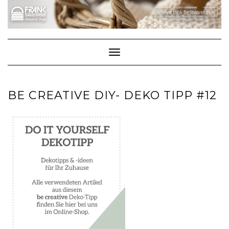
Skip
to
content
Toggle Navigation
BE CREATIVE DIY- DEKO TIPP #12