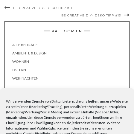
BE CREATIVE DIY- DEKO TIPP #11
BE CREATIVE DIY- DEKO TIPP #13
KATEGORIEN
ALLE BEITRÄGE
AMBIENTE & DESIGN
WOHNEN
OSTERN
WEIHNACHTEN
SCHLAGWÖRTER
Wir verwenden Dienste von Drittanbietern, die uns helfen, unsere Webseite
zu optimieren (Marketing/Tracking), personalisierte Werbung auszuspielen
Deko
Ambiente & Design
(10)
Blumen
(9)
Basteln
(5)
(Marketing/Werbung/Social Media) und externe Inhalte (Videos/Bilder)
(31)
Dekoration
(13)
einzubinden. Um diese Dienste verwenden zu dürfen, benötigen wir Ihre
Deko-Tipp
(10)
Dekoideen
(8)
Einwilligung. Ihre Einwilligung können sie jederzeit widerrufen. Weitere
Frank Flechtwaren
(141)
Informationen und Wahlmöglichkeiten finden Sie in unserer unten
Frühling
verlinkten Cookie Richtlinie und unserer Datenschutzerklärung