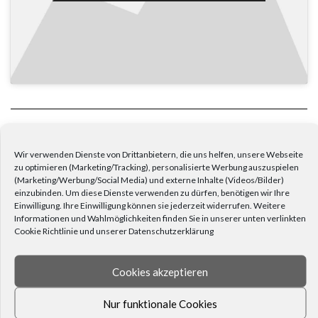
BE CREATIVE DIY- DEKO TIPP #3
Wir verwenden Dienste von Drittanbietern, die uns helfen, unsere Webseite
OSTERN MAL ANDERS: AUSSERGEWÖHNLICHE BRÄUCHE, DIE IHR A
zu optimieren (Marketing/Tracking), personalisierte Werbung auszuspielen
USPROBIEREN SOLLTET!
(Marketing/Werbung/Social Media) und externe Inhalte (Videos/Bilder)
einzubinden. Um diese Dienste verwenden zu dürfen, benötigen wir Ihre
KATEGORIEN
Einwilligung. Ihre Einwilligung können sie jederzeit widerrufen. Weitere
Informationen und Wahlmöglichkeiten finden Sie in unserer unten verlinkten
Cookie Richtlinie und unserer Datenschutzerklärung
ALLE BEITRÄGE
AMBIENTE & DESIGN
Cookies akzeptieren
WOHNEN
OSTERN
Nur funktionale Cookies
WEIHNACHTEN