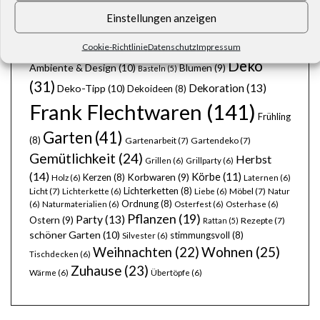
Einstellungen anzeigen
SCHLAGWÖRTER
Cookie-Richtlinie
Datenschutz
Impressum
Deko
Ambiente & Design
(10)
Blumen
(9)
Basteln
(5)
(31)
Dekoration
(13)
Deko-Tipp
(10)
Dekoideen
(8)
Frank Flechtwaren
(141)
Frühling
Garten
(41)
(8)
Gartenarbeit
(7)
Gartendeko
(7)
Gemütlichkeit
(24)
Herbst
Grillen
(6)
Grillparty
(6)
(14)
Körbe
(11)
Kerzen
(8)
Korbwaren
(9)
Holz
(6)
Laternen
(6)
Lichterketten
(8)
Licht
(7)
Möbel
(7)
Lichterkette
(6)
Liebe
(6)
Natur
Ordnung
(8)
(6)
Naturmaterialien
(6)
Osterfest
(6)
Osterhase
(6)
Pflanzen
(19)
Party
(13)
Ostern
(9)
Rezepte
(7)
Rattan
(5)
schöner Garten
(10)
stimmungsvoll
(8)
Silvester
(6)
Wohnen
(25)
Weihnachten
(22)
Tischdecken
(6)
Zuhause
(23)
Wärme
(6)
Übertöpfe
(6)