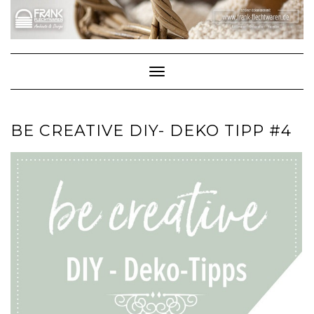
Skip
to
content
Toggle Navigation
BE CREATIVE DIY- DEKO TIPP #4