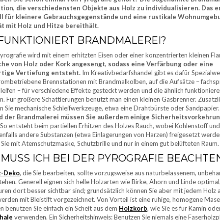
tion, die verschiedensten Objekte aus Holz zu individualisieren. Das e
iell für kleinere Gebrauchsgegenstände und eine rustikale Wohnumgeb
ät mit Holz und Hitze bereithält.
 FUNKTIONIERT BRANDMALEREI?
Pyrografie wird mit einem erhitzten Eisen oder einer konzentrierten kleinen 
che von Holz oder Kork angesengt, sodass eine Verfärbung oder eine
rtige Vertiefung entsteht.
Im Kreativbedarfshandel gibt es dafür Spezialw
trombetriebene Brennstationen mit Brandmalkolben, auf die Aufsätze – fachspr
leifen – für verschiedene Effekte gesteckt werden und die ähnlich funktioniere
n. Für größere Schattierungen benutzt man einen kleinen Gasbrenner. Zusätzl
n Sie mechanische Schleifwerkzeuge, etwa eine Drahtbürste oder Sandpapier.
 der Brandmalerei müssen Sie außerdem einige Sicherheitsvorkehru
So entsteht beim partiellen Erhitzen des Holzes Rauch, wobei Kohlenstoff und
nfalls andere Substanzen (etwa Einlagerungen von Harzen) freigesetzt werde
 Sie mit Atemschutzmaske, Schutzbrille und nur in einem gut belüfteten Raum.
MUSS ICH BEI DER PYROGRAFIE BEACHTE
z-Deko
,
die Sie bearbeiten, sollte vorzugsweise aus naturbelassenem, unbeh
ehen. Generell eignen sich helle Holzarten wie Birke, Ahorn und Linde optimal
ren dort besser sichtbar sind; grundsätzlich können Sie aber mit jedem Holz a
erden mit Bleistift vorgezeichnet. Von Vorteil ist eine ruhige, homogene Mase
 benutzen Sie einfach ein Scheit aus dem
Holzkorb
, wie Sie es für Kamin ode
hale
verwenden. Ein Sicherheitshinweis: Benutzen Sie niemals eine Faserholzp