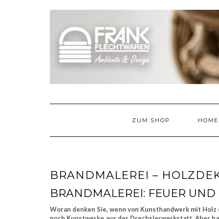
Skip
to
content
ZUM SHOP
HOME
BRANDMALEREI – HOLZDEK
BRANDMALEREI: FEUER UND
Woran denken Sie, wenn von Kunsthandwerk mit Holz die
noch Kunstwerke aus der Drechslerwerkstatt. Aber ha