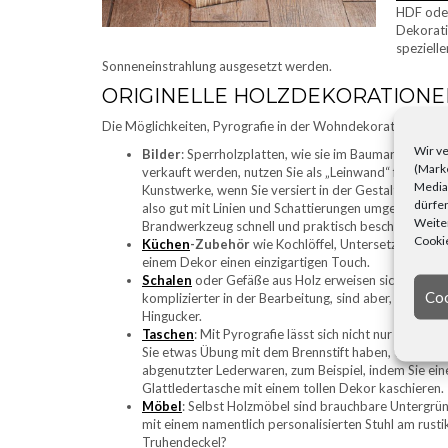
HDF oder
Dekorati
spezielle
Sonneneinstrahlung ausgesetzt werden.
ORIGINELLE HOLZDEKORATIONE
Die Möglichkeiten, Pyrografie in der Wohndekoration einzus
Wir ve
Bilder
: Sperrholzplatten, wie sie im Baumarkt in un
(Marke
verkauft werden, nutzen Sie als „Leinwand“ für grafis
Media)
Kunstwerke, wenn Sie versiert in der Gestaltung von 
dürfen
also gut mit Linien und Schattierungen umgehen kön
Weiter
Brandwerkzeug schnell und praktisch beschriftet, verz
Cookie
Küchen
-Zubehör
wie Kochlöffel, Untersetzer und 
einem Dekor einen einzigartigen Touch.
Schalen
oder Gefäße aus Holz erweisen sich aufgru
Coo
komplizierter in der Bearbeitung, sind aber, mit Bran
Hingucker.
Taschen
: Mit Pyrografie lässt sich nicht nur Holz, s
Sie etwas Übung mit dem Brennstift haben, wagen Si
abgenutzter Lederwaren, zum Beispiel, indem Sie ein
Glattledertasche mit einem tollen Dekor kaschieren.
Möbel
: Selbst Holzmöbel sind brauchbare Untergrün
mit einem namentlich personalisierten Stuhl am rusti
Truhendeckel?