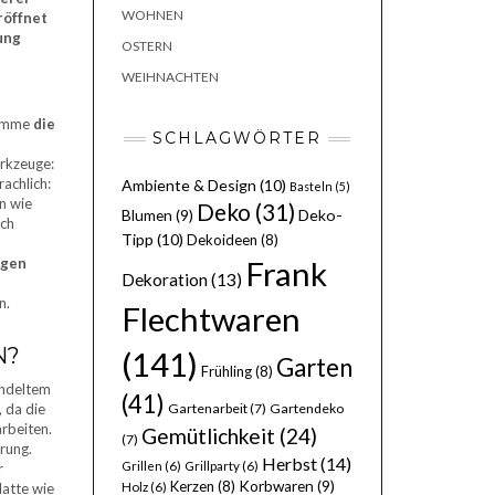
WOHNEN
röffnet
ung
OSTERN
WEIHNACHTEN
Flamme
die
SCHLAGWÖRTER
erkzeuge:
achlich:
Ambiente & Design
(10)
Basteln
(5)
n wie
Deko
(31)
Deko-
Blumen
(9)
ich
Tipp
(10)
Dekoideen
(8)
ngen
Frank
Dekoration
(13)
n.
Flechtwaren
N?
(141)
Garten
Frühling
(8)
andeltem
(41)
, da die
Gartenarbeit
(7)
Gartendeko
rbeiten.
Gemütlichkeit
(24)
(7)
rung.
Herbst
(14)
Grillen
(6)
Grillparty
(6)
r
Kerzen
(8)
Korbwaren
(9)
latte wie
Holz
(6)