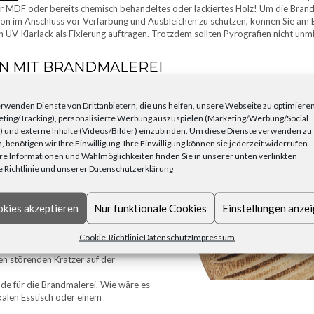
 MDF oder bereits chemisch behandeltes oder lackiertes Holz! Um die Brand
on im Anschluss vor Verfärbung und Ausbleichen zu schützen, können Sie am
n UV-Klarlack als Fixierung auftragen. Trotzdem sollten Pyrografien nicht unm
N MIT BRANDMALEREI
etzen, sind vielfältig – vom reinen Schmuckwert bis zum praktischen Gebrauc
rwenden Dienste von Drittanbietern, die uns helfen, unsere Webseite zu optimiere
terschiedlichen Stärken und Holzarten
ting/Tracking), personalisierte Werbung auszuspielen (Marketing/Werbung/Social
che Projekte. Eindrucksvoll sind solche
 und externe Inhalte (Videos/Bilder) einzubinden. Um diese Dienste verwenden zu
Bleistift- und Kohlezeichnungen sind,
, benötigen wir Ihre Einwilligung. Ihre Einwilligung können sie jederzeit widerrufen.
nen.
Kisten
sind mit dem
e Informationen und Wahlmöglichkeiten finden Sie in unserer unten verlinkten
iert und personalisiert.
 Richtlinie und unserer Datenschutzerklärung
Schneidbretter aus Holz bekommen mit
nd der gewölbten Außenseite als etwas
kies akzeptieren
Nur funktionale Cookies
Einstellungen anze
dmalereien verziert, absolute
ondern sogar Leder verzieren. Sobald
Cookie-Richtlinie
Datenschutz
Impressum
e sich doch einmal ans Aufpeppen
en störenden Kratzer auf der
de für die Brandmalerei. Wie wäre es
kalen Esstisch oder einem