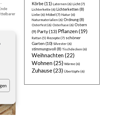
Körbe
(11)
-
Licht
(7)
Laternen
(6)
 Ende
Lichterketten
(8)
Lichterkette
(6)
ittelbarer
Möbel
(7)
Liebe
(6)
Natur
(6)
Ordnung
(8)
Naturmaterialien
(6)
Ostern
Osterfest
(6)
Osterhase
(6)
Pflanzen
(19)
Party
(13)
(9)
h.
schöner
Rezepte
(7)
Rattan
(5)
n
Garten
(10)
Silvester
(6)
stimmungsvoll
(8)
Tischdecken
(6)
Weihnachten
(22)
Wohnen
(25)
Wärme
(6)
Zuhause
(23)
Übertöpfe
(6)
igen