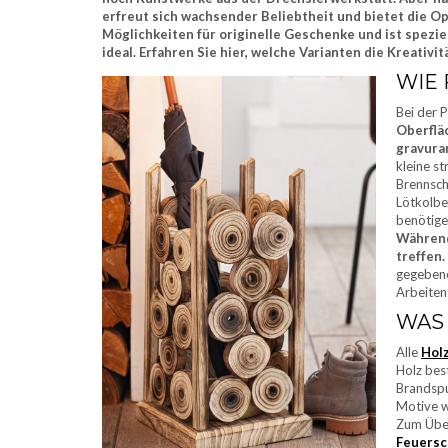
erfreut sich wachsender Beliebtheit und bietet die Op
Möglichkeiten für originelle Geschenke und ist spez
ideal. Erfahren Sie hier, welche Varianten die Kreativit
WIE
Bei der 
Oberflä
gravura
kleine s
Brennsch
Lötkolbe
benötige
Während
treffen.
gegebene
Arbeiten
WAS 
Alle
Hol
Holz best
Brandspu
Motive w
Zum Üben
Feuersc