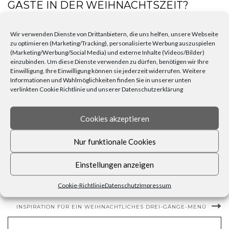
GÄSTE IN DER WEIHNACHTSZEIT?
In Nordamerika gilt der
Eggnog
, eine Form des Eierpunsches, seit etwa
200 Jahren als das populärste Weihnachtsgetränk. Je nach Belieben
Wir verwenden Dienste von Drittanbietern, die uns helfen, unsere Webseite
kann der alkoholhaltige Drink kalt oder warm genossen werden. Wer
zu optimieren (Marketing/Tracking), personalisierte Werbung auszuspielen
bei der Zubereitung auf Milch verzichtet, stellt einen
Egg Flip
her. Eine
(Marketing/Werbung/Social Media) und externe Inhalte (Videos/Bilder)
weitere Abwandlung des Eggnogs ist der heiß servierte
Tom & Jerry
,
einzubinden. Um diese Dienste verwenden zu dürfen, benötigen wir Ihre
der in zwei Schritten entsteht. Basis ist der sogenannte Batter aus Eiern,
Einwilligung. Ihre Einwilligung können sie jederzeit widerrufen. Weitere
Puderzucker sowie Gewürzen, der anschließend mit Alkohol oder nur
Informationen und Wahlmöglichkeiten finden Sie in unserer unten
mit heißer Milch aufgegossen wird. So können auch Kinder und
verlinkten Cookie Richtlinie und unserer Datenschutzerklärung
Personen, die
alkoholfreie Getränke
bevorzugen, in den Genuss eines
leckeren Eierpunsches kommen.
Cookies akzeptieren
Die Klassiker
Glühwein, Feuerzangenbowle und Früchtepunsch
sind
auf jeder Weihnachtsparty sehr gefragt. Überraschen Sie Ihre Gäste in
diesem Jahr zusätzlich mit einem frisch zubereiteten Eierpunsch, der von
Nur funktionale Cookies
innen wärmt und die festliche Stimmung geschmacklich abrundet.
Einstellungen anzeigen
Cookie-Richtlinie
Datenschutz
Impressum
DIE SCHÖNSTEN KERZENHALTER FÜR INDIVIDUELLE WOHNSTILE
INSPIRATION FÜR EIN WEIHNACHTLICHES DREI-GÄNGE-MENÜ