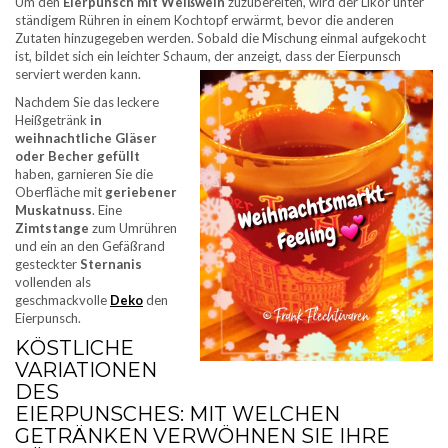
Um den
Eierpunsch mit Weißwein
zuzubereiten, wird der Likör unter
ständigem Rühren in einem Kochtopf erwärmt, bevor die anderen
Zutaten hinzugegeben werden. Sobald die Mischung einmal aufgekocht
ist, bildet sich ein leichter Schaum, der anzeigt, dass der Eierpunsch
serviert werden kann.
Nachdem Sie das leckere
Heißgetränk
in
weihnachtliche Gläser
oder Becher gefüllt
haben, garnieren Sie die
Oberfläche mit
geriebener
Muskatnuss
. Eine
Zimtstange
zum Umrühren
und ein an den Gefäßrand
gesteckter
Sternanis
vollenden als
geschmackvolle
Deko
den
Eierpunsch.
KÖSTLICHE
VARIATIONEN
DES
EIERPUNSCHES: MIT WELCHEN
GETRÄNKEN VERWÖHNEN SIE IHRE