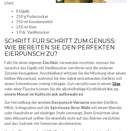
Liter):
8 Eigelb
250 g Puderzucker
350 ml Kondensmilch
250 ml Rum
1 Pck. Vanillezucker
SCHRITT FÜR SCHRITT ZUM GENUSS:
WIE BEREITEN SIE DEN PERFEKTEN
EIERPUNSCH ZU?
Falls Sie einen eigenen
Eierlikör
verwenden möchten, müssen Sie
zunächst das Eigelb mit Vanillezucker verrühren und die anderen
Zutaten hinzugeben. Anschließend erhitzen Sie die Mischung über einem
heißen Wasserbad, während Sie den dabei entstehenden Eierlikör mit
einem Schneebesen cremig schlagen. Gut verschlossen in einem
Glas
oder einer Flasche können Sie die alkoholhaltige Köstlichkeit
bis zu
einem Monat im Kühlschrank aufbewahren
.
Zur Herstellung der
ersten Eierpunsch-Variante
werden Eierlikör,
Milch, Schlagsahne und die
Spirituose Ihrer Wahl
mit einem Blender
oder Handrührer auf niedriger Stufe vermengt. Beim Erwärmen über
dem Wasserbad sollten Sie ebenfalls nicht auf das Rühren verzichten
und das Getränk mit Gewürzen abschmecken.