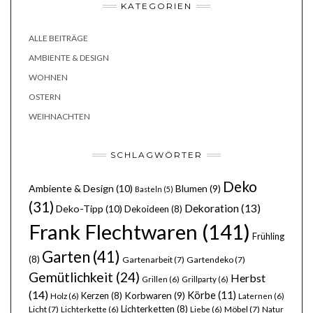
KATEGORIEN
ALLE BEITRÄGE
AMBIENTE & DESIGN
WOHNEN
OSTERN
WEIHNACHTEN
SCHLAGWÖRTER
Deko
Ambiente & Design
(10)
Blumen
(9)
Basteln
(5)
(31)
Dekoration
(13)
Deko-Tipp
(10)
Dekoideen
(8)
Frank Flechtwaren
(141)
Frühling
Garten
(41)
(8)
Gartenarbeit
(7)
Gartendeko
(7)
Gemütlichkeit
(24)
Herbst
Grillen
(6)
Grillparty
(6)
(14)
Körbe
(11)
Kerzen
(8)
Korbwaren
(9)
Holz
(6)
Laternen
(6)
Lichterketten
(8)
Licht
(7)
Möbel
(7)
Lichterkette
(6)
Liebe
(6)
Natur