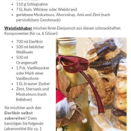
150 g Schlagsahne
7 EL Rum, Whiskey oder Weinbrand
geriebene Muskatnuss, Ahornsirup, Anis und Zimt (nach
persönlichem Geschmack)
Weinliebhaber
mischen ihren Eierpunsch aus diesen schmackhaften
Komponenten (für ca. 6 Gläser):
700 ml Eierlikör
500 ml lieblicher
Weißwein
500 ml
Orangensaft
1 Pck. Vanillezucker
oder Mark einer
Vanilleschote
1 EL brauner Zucker
Zimt, Sternanis und
Muskatnuss (nach
Belieben)
Sie möchten auch den
Eierlikör selbst
zubereiten
? Dann
benötigen Sie folgende
Lebensmittel (für ca. 1