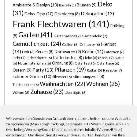
Deko
Ambiente & Design
(10)
Blumen
(9)
Basteln
(5)
(31)
Dekoration
(13)
Deko-Tipp
(10)
Dekoideen
(8)
Frank Flechtwaren
(141)
Frühling
Garten
(41)
(8)
Gartenarbeit
(7)
Gartendeko
(7)
Gemütlichkeit
(24)
Herbst
Grillen
(6)
Grillparty
(6)
(14)
Körbe
(11)
Kerzen
(8)
Korbwaren
(9)
Holz
(6)
Laternen
(6)
Lichterketten
(8)
Licht
(7)
Möbel
(7)
Lichterkette
(6)
Liebe
(6)
Natur
Ordnung
(8)
(6)
Naturmaterialien
(6)
Osterfest
(6)
Osterhase
(6)
Pflanzen
(19)
Party
(13)
Ostern
(9)
Rezepte
(7)
Rattan
(5)
schöner Garten
(10)
stimmungsvoll
(8)
Silvester
(6)
Wohnen
(25)
Weihnachten
(22)
Tischdecken
(6)
Zuhause
(23)
Wärme
(6)
Übertöpfe
(6)
Wir verwenden Dienste von Drittanbietern, die uns helfen, unsere Webseite
zu optimieren (Marketing/Tracking), personalisierte Werbung auszuspielen
(Marketing/Werbung/Social Media) und externe Inhalte (Videos/Bilder)
einzubinden. Um diese Dienste verwenden zu dürfen, benötigen wir Ihre