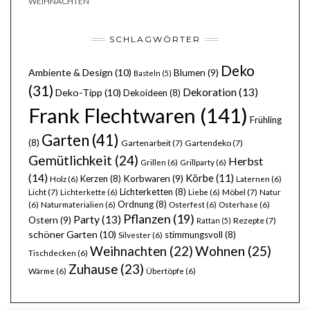
WEIHNACHTEN
SCHLAGWÖRTER
Deko
Ambiente & Design
(10)
Blumen
(9)
Basteln
(5)
(31)
Dekoration
(13)
Deko-Tipp
(10)
Dekoideen
(8)
Frank Flechtwaren
(141)
Frühling
Garten
(41)
(8)
Gartenarbeit
(7)
Gartendeko
(7)
Gemütlichkeit
(24)
Herbst
Grillen
(6)
Grillparty
(6)
(14)
Körbe
(11)
Kerzen
(8)
Korbwaren
(9)
Holz
(6)
Laternen
(6)
Lichterketten
(8)
Licht
(7)
Möbel
(7)
Lichterkette
(6)
Liebe
(6)
Natur
Ordnung
(8)
(6)
Naturmaterialien
(6)
Osterfest
(6)
Osterhase
(6)
Pflanzen
(19)
Party
(13)
Ostern
(9)
Rezepte
(7)
Rattan
(5)
schöner Garten
(10)
stimmungsvoll
(8)
Silvester
(6)
Wohnen
(25)
Weihnachten
(22)
Tischdecken
(6)
Zuhause
(23)
Wärme
(6)
Übertöpfe
(6)