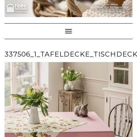
Skip
to
content
Toggle Navigation
337506_1_TAFELDECKE_TISCHDEC