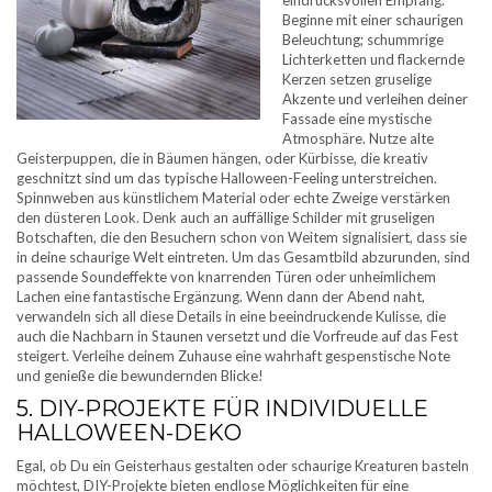
Beginne mit einer schaurigen
Beleuchtung; schummrige
Lichterketten und flackernde
Kerzen setzen gruselige
Akzente und verleihen deiner
Fassade eine mystische
Atmosphäre. Nutze alte
Geisterpuppen, die in Bäumen hängen, oder Kürbisse, die kreativ
geschnitzt sind um das typische Halloween-Feeling unterstreichen.
Spinnweben aus künstlichem Material oder echte Zweige verstärken
den düsteren Look. Denk auch an auffällige Schilder mit gruseligen
Botschaften, die den Besuchern schon von Weitem signalisiert, dass sie
in deine schaurige Welt eintreten. Um das Gesamtbild abzurunden, sind
passende Soundeffekte von knarrenden Türen oder unheimlichem
Lachen eine fantastische Ergänzung. Wenn dann der Abend naht,
verwandeln sich all diese Details in eine beeindruckende Kulisse, die
auch die Nachbarn in Staunen versetzt und die Vorfreude auf das Fest
steigert. Verleihe deinem Zuhause eine wahrhaft gespenstische Note
und genieße die bewundernden Blicke!
5. DIY-PROJEKTE FÜR INDIVIDUELLE
HALLOWEEN-DEKO
Egal, ob Du ein Geisterhaus gestalten oder schaurige Kreaturen basteln
möchtest, DIY-Projekte bieten endlose Möglichkeiten für eine