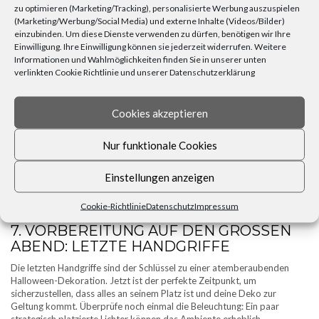
schaurige Gespenster und
zu optimieren (Marketing/Tracking), personalisierte Werbung auszuspielen
Spinnennetze zu basteln. Auch
(Marketing/Werbung/Social Media) und externe Inhalte (Videos/Bilder)
ausgehöhlte Kürbisse sind eine
einzubinden. Um diese Dienste verwenden zu dürfen, benötigen wir Ihre
fantastische Möglichkeit, um
Einwilligung. Ihre Einwilligung können sie jederzeit widerrufen. Weitere
natürliche Materialien
Informationen und Wahlmöglichkeiten finden Sie in unserer unten
einzubinden. Statt Plastik gibt
verlinkten Cookie Richtlinie und unserer Datenschutzerklärung
es viele kreative Alternativen aus Holz oder recyceltem Material, die
eine ebenso beeindruckende Wirkung erzielen. Denk daran, mit
natürlichen Farben zu arbeiten – wie Gemüsefarben oder biologisch
Cookies akzeptieren
abbaubaren Sprays – für eine umweltfreundliche Gestaltung. Zudem
sind DIY-Projekte ideal, um alte Gegenstände zu recyceln und
Nur funktionale Cookies
künstlerisch neu zu interpretieren. Mit ein wenig Kreativität kannst du so
eine einladend gruselige Atmosphäre schaffen, die nicht nur deine Gäste
begeistert, sondern auch der Umwelt zugutekommt. Wenn du bewusst
Einstellungen anzeigen
auf die Auswahl deiner Materialien achtest, bist du nicht nur stilvoll
unterwegs, sondern leistest auch einen wertvollen Beitrag zur
Cookie-Richtlinie
Datenschutz
Impressum
Nachhaltigkeit bei deiner Halloween-Feier.
7. VORBEREITUNG AUF DEN GROSSEN A
BEND: LETZTE HANDGRIFFE
Die letzten Handgriffe sind der Schlüssel zu einer atemberaubenden
Halloween-Dekoration. Jetzt ist der perfekte Zeitpunkt, um
sicherzustellen, dass alles an seinem Platz ist und deine Deko zur
Geltung kommt. Überprüfe noch einmal die Beleuchtung: Ein paar
strategisch platzierte Lichter können das Ambiente erheblich