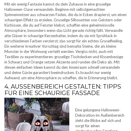
Mit ein wenig Fantasie kannst du dein Zuhause in eine gruselige
Halloween-Oase verwandeln. Beginne mit selbstgemachten
Spinnennetzen aus schwarzen Fäden, die du in Ecken drapierst, um einen
schaurigen Effekt zu erzielen. Gruselige Silhouetten von Geistern oder
Kürbissen, die du auf Fenster klebst, schaffen eine geheimnisvolle
Atmosphäre, besonders wenn das Licht gerade richtig fällt. Verwandle
alte Gläser in schaurige Kerzenhalter, indem du sie mit Sprühlack in
verschiedenen Farben verzierst; das sorgt für ein echtes Gruselfeeling.
Ein weiterer kreativer Vorschlag sind bemalte Steine, die als kleine
Monster in der Wohnung verteilt werden. Vergiss nicht, auch mit
Textilien zu experimentieren: gruselige Tischdecken und Kissenbezüge
in Schwarz und Orange setzen Akzente und runden die Deko ab. Mit
diesen einfachen Ideen kannst du den Innenraum schnell verwandeln
und deine Gäste garantiert beeindrucken. Es braucht nur wenig
Aufwand, um eine Atmosphäre zu schaffen, die in Erinnerung bleibt.
4. AUSSENBEREICH GESTALTEN: TIPPS F
ÜR EINE SCHAURIGE FASSADE
Eine gelungene Halloween-
Dekoration im Außenbereich
zieht die Blicke auf sich und
sorgt für einen
eindrucksvollen Empfang.