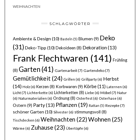
WEIHNACHTEN
SCHLAGWÖRTER
Deko
Ambiente & Design
(10)
Blumen
(9)
Basteln
(5)
(31)
Dekoration
(13)
Deko-Tipp
(10)
Dekoideen
(8)
Frank Flechtwaren
(141)
Frühling
Garten
(41)
(8)
Gartenarbeit
(7)
Gartendeko
(7)
Gemütlichkeit
(24)
Herbst
Grillen
(6)
Grillparty
(6)
(14)
Körbe
(11)
Kerzen
(8)
Korbwaren
(9)
Holz
(6)
Laternen
(6)
Lichterketten
(8)
Licht
(7)
Möbel
(7)
Lichterkette
(6)
Liebe
(6)
Natur
Ordnung
(8)
(6)
Naturmaterialien
(6)
Osterfest
(6)
Osterhase
(6)
Pflanzen
(19)
Party
(13)
Ostern
(9)
Rezepte
(7)
Rattan
(5)
schöner Garten
(10)
stimmungsvoll
(8)
Silvester
(6)
Wohnen
(25)
Weihnachten
(22)
Tischdecken
(6)
Zuhause
(23)
Wärme
(6)
Übertöpfe
(6)