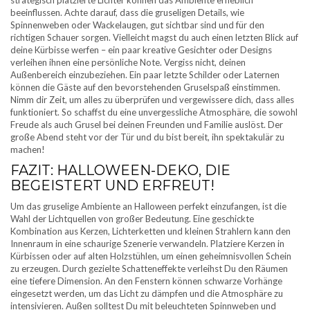
beeinflussen. Achte darauf, dass die gruseligen Details, wie
Spinnenweben oder Wackelaugen, gut sichtbar sind und für den
richtigen Schauer sorgen. Vielleicht magst du auch einen letzten Blick auf
deine Kürbisse werfen – ein paar kreative Gesichter oder Designs
verleihen ihnen eine persönliche Note. Vergiss nicht, deinen
Außenbereich einzubeziehen. Ein paar letzte Schilder oder Laternen
können die Gäste auf den bevorstehenden Gruselspaß einstimmen.
Nimm dir Zeit, um alles zu überprüfen und vergewissere dich, dass alles
funktioniert. So schaffst du eine unvergessliche Atmosphäre, die sowohl
Freude als auch Grusel bei deinen Freunden und Familie auslöst. Der
große Abend steht vor der Tür und du bist bereit, ihn spektakulär zu
machen!
FAZIT: HALLOWEEN-DEKO, DIE
BEGEISTERT UND ERFREUT!
Um das gruselige Ambiente an Halloween perfekt einzufangen, ist die
Wahl der Lichtquellen von großer Bedeutung. Eine geschickte
Kombination aus Kerzen, Lichterketten und kleinen Strahlern kann den
Innenraum in eine schaurige Szenerie verwandeln. Platziere Kerzen in
Kürbissen oder auf alten Holzstühlen, um einen geheimnisvollen Schein
zu erzeugen. Durch gezielte Schatteneffekte verleihst Du den Räumen
eine tiefere Dimension. An den Fenstern können schwarze Vorhänge
eingesetzt werden, um das Licht zu dämpfen und die Atmosphäre zu
intensivieren. Außen solltest Du mit beleuchteten Spinnweben und