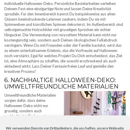
individuelle Halloween-Deko. Persönliche Bastelarbeiten verleihen
Deinem Fest eine einzigartige Note und lassen Deine Kreativität
sprudeln. Für den Innenbereich kannst Du beispielsweise aus alten
Gläsern beeindruckende Laternen zaubern, indem Du sie mit
Spinnweben und künstlichen Spinnen dekorierst. Im Außenbereich sind
selbstgemachte Holzschilder mit gruseligen Sprüchen ein echter
Hingucker. Die Verwendung von recyceltem Material kann nicht nur
kostengünstig sein, sondern auch Deinen ökologischen Fußabdruck
verringern. Wenn Du mit Freunden oder der Familie bastelst, wird das
zu einem unterhaltsamen Erlebnis, das die Vorfreude auf Halloween
noch verstärkt. Egal für welches Projekt Du Dich entscheidest, das Ziel
ist, eine Atmosphäre zu schaffen, die sowohl erschreckend als auch
einladend wirkt. Lass Deiner Fantasie freien Lauf und genieße den
kreativen Prozess!
6. NACHHALTIGE HALLOWEEN-DEKO:
UMWELTFREUNDLICHE MATERIALIEN
Umweltfreundliche Materialien
sorgen dafür, dass deine
Halloween-Deko nicht nur
gruselig, sondern auch
nachhaltig ist. Du kannst zum
Beispiel alte Stoffe oder
Zeitungen verwenden, um
Wir verwenden Dienste von Drittanbietern, die uns helfen, unsere Webseite