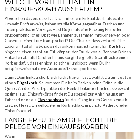
WELCHE VORTEILE HAT EIN
EINKAUFSKORB AUSSERDEM?
Abgesehen davon, dass Du Dich mit einem Einkaufskorb als echter
Umwelt-Profi erweist, haben stabile Körbe gegenüber Taschen und
Tüten praktische Vorzüge. Hast Du jemals eine Packung Eier oder
druckempfindliches Obst wie Bananen zusammen mit Konserven oder
Gläsern in einer Tüte transportiert? Die Chance, dass zerbrechliche
Lebensmittel ohne Schaden davonkommen, ist gering. Ein
Korb
hat
hingegen einen
stabilen Füllkörper
, der Druck von außen von Deinen
Einkäufen abhält. Darüber hinaus sorgt die
große Standfläche
eines
Korbes dafür, dass er nicht so schnell umkippt, wenn Du ihn
beispielsweise auf dem Autorücksitz transportierst.
Damit Dein Einkaufskorb sich leicht tragen lässt, wählst Du
am besten
einen
Bügelkorb
.
So kommen Dir beim Packen keine Griffe in die
Quere. An den Ansatzpunkten der Henkel balanciert sich das Gewicht
optimal aus. Einkaufskörbe findest Du speziell zur
Anbringung am
Fahrrad oder als
Flaschenkorb
für den Gang in den Getränkemarkt.
Last, not least: Ein geflochtener Korb schlägt in puncto Ästhetik jeden
Einkaufsbeutel.
LANGE FREUDE AM GEFLECHT: DIE
PFLEGE VON EINKAUFSKÖRBEN
Wenn