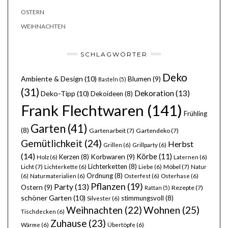
OSTERN
WEIHNACHTEN
SCHLAGWÖRTER
Deko
Ambiente & Design
(10)
Blumen
(9)
Basteln
(5)
(31)
Dekoration
(13)
Deko-Tipp
(10)
Dekoideen
(8)
Frank Flechtwaren
(141)
Frühling
Garten
(41)
(8)
Gartenarbeit
(7)
Gartendeko
(7)
Gemütlichkeit
(24)
Herbst
Grillen
(6)
Grillparty
(6)
(14)
Körbe
(11)
Kerzen
(8)
Korbwaren
(9)
Holz
(6)
Laternen
(6)
Lichterketten
(8)
Licht
(7)
Möbel
(7)
Lichterkette
(6)
Liebe
(6)
Natur
Ordnung
(8)
(6)
Naturmaterialien
(6)
Osterfest
(6)
Osterhase
(6)
Pflanzen
(19)
Party
(13)
Ostern
(9)
Rezepte
(7)
Rattan
(5)
schöner Garten
(10)
stimmungsvoll
(8)
Silvester
(6)
Wohnen
(25)
Weihnachten
(22)
Tischdecken
(6)
Zuhause
(23)
Wärme
(6)
Übertöpfe
(6)