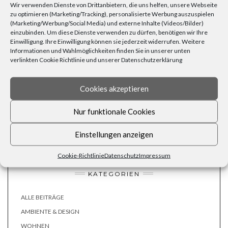
Wir verwenden Dienste von Drittanbietern, die uns helfen, unsere Webseite
führen und den Korb schlimmstenfalls brüchig machen.
zu optimieren (Marketing/Tracking), personalisierte Werbung auszuspielen
Überlade den Korb nicht. Einkaufskörbe halten zwar eine Menge
(Marketing/Werbung/Social Media) und externe Inhalte (Videos/Bilder)
aus; bei zierlicheren Exemplaren solltest Du trotzdem
vorsichtig
einzubinden. Um diese Dienste verwenden zu dürfen, benötigen wir Ihre
mit schweren Waren wie Konservendosen
Einwilligung. Ihre Einwilligung können sie jederzeit widerrufen. Weitere
Wenn Du den Boden des Korbes mit einem Stück stabiler Pappe
Informationen und Wahlmöglichkeiten finden Sie in unserer unten
oder Kork auslegst,
verteilt sich das Gesamtgewicht
Damit
verlinkten Cookie Richtlinie und unserer Datenschutzerklärung
beugst Du Bruchschäden vor.
Erledige Dein Shopping umweltbewusst mit Einkaufskörben – nicht nur
im Bio-Laden!
Cookies akzeptieren
Nur funktionale Cookies
Einstellungen anzeigen
INSEKTENHOTEL UND BLUMEN FÜR BIENEN – DIE BESTEN TIPPS
CHALET – EIN WOHNTREND FÜR FREUNDE DES GEBIRGES
Cookie-Richtlinie
Datenschutz
Impressum
KATEGORIEN
ALLE BEITRÄGE
AMBIENTE & DESIGN
WOHNEN