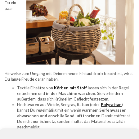
Du ein
paar
Hinweise zum Umgang mit Deinem neuen Einkaufskorb beachtest, wirst
Du lange Freude daran haben.
Textile Einsätze von
Körben mit Stoff
lassen sich in der Regel
entnehmen und
in der Maschine waschen
. Sie verhindern
außerdem, dass sich Krümel im Geflecht festsetzen.
Flechtwaren aus Weide, Seegras, Rattan (oder
Polyrattan
)
kannst Du regelmäßig mit ein wenig
warmem Seifenwasser
abwaschen und anschließend lufttrocknen
Damit entfernst
Du nicht nur Schmutz, sondern hältst das Material zusätzlich
geschmeidig.
Stelle den Einkaufskorb
nicht für längere Zeit unter direkter
Sonneneinstrahlung
ab – das UV-Licht kann zu Verfärbungen