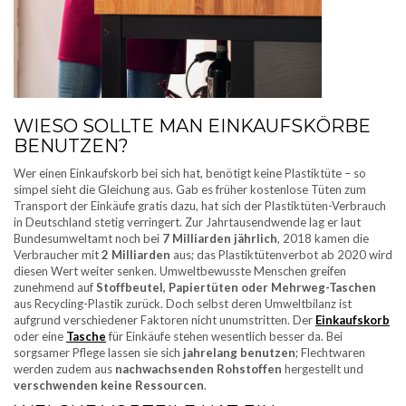
WIESO SOLLTE MAN EINKAUFSKÖRBE
BENUTZEN?
Wer einen Einkaufskorb bei sich hat, benötigt keine Plastiktüte – so
simpel sieht die Gleichung aus. Gab es früher kostenlose Tüten zum
Transport der Einkäufe gratis dazu, hat sich der Plastiktüten-Verbrauch
in Deutschland stetig verringert. Zur Jahrtausendwende lag er laut
Bundesumweltamt noch bei
7 Milliarden jährlich
, 2018 kamen die
Verbraucher mit
2 Milliarden
aus; das Plastiktütenverbot ab 2020 wird
diesen Wert weiter senken. Umweltbewusste Menschen greifen
zunehmend auf
Stoffbeutel, Papiertüten oder Mehrweg-Taschen
aus Recycling-Plastik zurück. Doch selbst deren Umweltbilanz ist
aufgrund verschiedener Faktoren nicht unumstritten. Der
Einkaufskorb
oder eine
Tasche
für Einkäufe stehen wesentlich besser da. Bei
sorgsamer Pflege lassen sie sich
jahrelang benutzen
; Flechtwaren
werden zudem aus
nachwachsenden Rohstoffen
hergestellt und
verschwenden keine Ressourcen
.