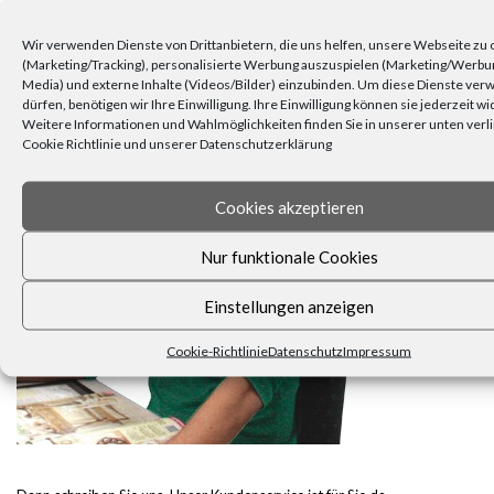
Wir verwenden Dienste von Drittanbietern, die uns helfen, unsere Webseite zu
(Marketing/Tracking), personalisierte Werbung auszuspielen (Marketing/Werbu
Media) und externe Inhalte (Videos/Bilder) einzubinden. Um diese Dienste ve
FRAGEN, ANREGUNGEN, WÜNSCHE?
dürfen, benötigen wir Ihre Einwilligung. Ihre Einwilligung können sie jederzeit w
Weitere Informationen und Wahlmöglichkeiten finden Sie in unserer unten verl
Cookie Richtlinie und unserer Datenschutzerklärung
Cookies akzeptieren
Nur funktionale Cookies
Einstellungen anzeigen
Cookie-Richtlinie
Datenschutz
Impressum