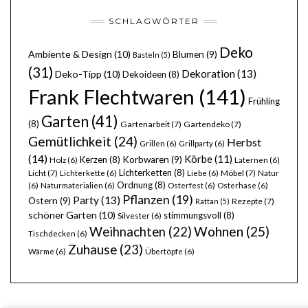
SCHLAGWÖRTER
Deko
Ambiente & Design
(10)
Blumen
(9)
Basteln
(5)
(31)
Dekoration
(13)
Deko-Tipp
(10)
Dekoideen
(8)
Frank Flechtwaren
(141)
Frühling
Garten
(41)
(8)
Gartenarbeit
(7)
Gartendeko
(7)
Gemütlichkeit
(24)
Herbst
Grillen
(6)
Grillparty
(6)
(14)
Körbe
(11)
Kerzen
(8)
Korbwaren
(9)
Holz
(6)
Laternen
(6)
Lichterketten
(8)
Licht
(7)
Möbel
(7)
Lichterkette
(6)
Liebe
(6)
Natur
Ordnung
(8)
(6)
Naturmaterialien
(6)
Osterfest
(6)
Osterhase
(6)
Pflanzen
(19)
Party
(13)
Ostern
(9)
Rezepte
(7)
Rattan
(5)
schöner Garten
(10)
stimmungsvoll
(8)
Silvester
(6)
Wohnen
(25)
Weihnachten
(22)
Tischdecken
(6)
Zuhause
(23)
Wärme
(6)
Übertöpfe
(6)