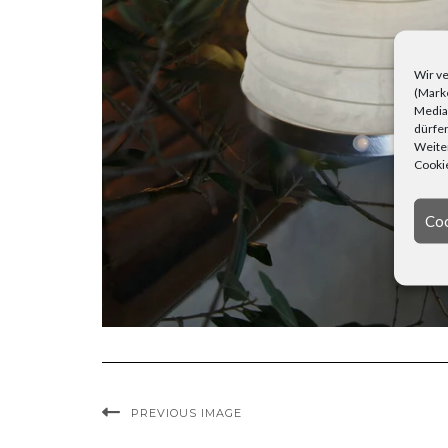
Wir ve
(Marke
Media)
dürfen
Weiter
Cookie
Coo
PREVIOUS IMAGE