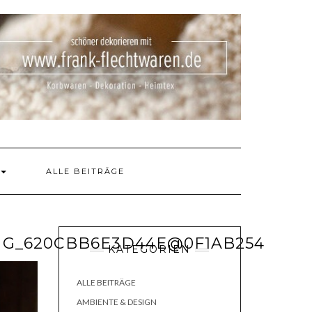
ALLE BEITRÄGE
NG_620CBB6E3D44E@0F1AB254
KATEGORIEN
ALLE BEITRÄGE
AMBIENTE & DESIGN