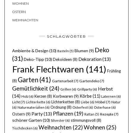
WOHNEN
OSTERN
WEIHNACHTEN
SCHLAGWÖRTER
Deko
Ambiente & Design
(10)
Blumen
(9)
Basteln
(5)
(31)
Dekoration
(13)
Deko-Tipp
(10)
Dekoideen
(8)
Frank Flechtwaren
(141)
Frühling
Garten
(41)
(8)
Gartenarbeit
(7)
Gartendeko
(7)
Gemütlichkeit
(24)
Herbst
Grillen
(6)
Grillparty
(6)
(14)
Körbe
(11)
Kerzen
(8)
Korbwaren
(9)
Holz
(6)
Laternen
(6)
Lichterketten
(8)
Licht
(7)
Möbel
(7)
Lichterkette
(6)
Liebe
(6)
Natur
Ordnung
(8)
(6)
Naturmaterialien
(6)
Osterfest
(6)
Osterhase
(6)
Pflanzen
(19)
Party
(13)
Ostern
(9)
Rezepte
(7)
Rattan
(5)
schöner Garten
(10)
stimmungsvoll
(8)
Silvester
(6)
Wohnen
(25)
Weihnachten
(22)
Tischdecken
(6)