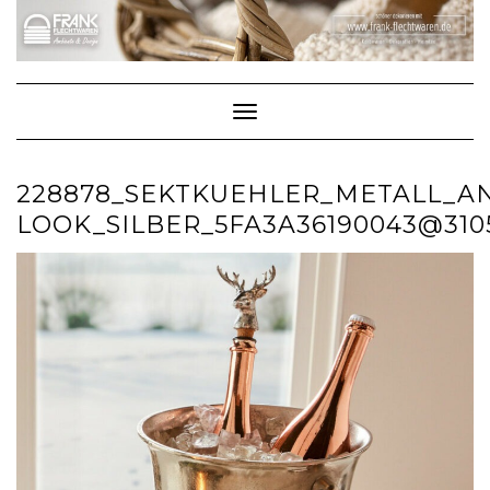
Skip
to
content
Toggle Navigation
228878_SEKTKUEHLER_METALL_AN
LOOK_SILBER_5FA3A36190043@310