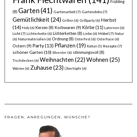
Frühling
Garten
(41)
(8)
Gartenarbeit
(7)
Gartendeko
(7)
Gemütlichkeit
(24)
Herbst
Grillen
(6)
Grillparty
(6)
(14)
Körbe
(11)
Kerzen
(8)
Korbwaren
(9)
Holz
(6)
Laternen
(6)
Lichterketten
(8)
Licht
(7)
Möbel
(7)
Lichterkette
(6)
Liebe
(6)
Natur
Ordnung
(8)
(6)
Naturmaterialien
(6)
Osterfest
(6)
Osterhase
(6)
Pflanzen
(19)
Party
(13)
Ostern
(9)
Rezepte
(7)
Rattan
(5)
schöner Garten
(10)
stimmungsvoll
(8)
Silvester
(6)
Wohnen
(25)
Weihnachten
(22)
Tischdecken
(6)
Zuhause
(23)
Wärme
(6)
Übertöpfe
(6)
FRAGEN, ANREGUNGEN, WÜNSCHE?