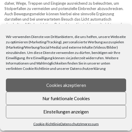
daher, Wege, Treppen und Eingänge ausreichend zu beleuchten, um
Stolperfallen zu vermeiden und potenzielle Einbrecher abzuschrecken.
Auch Bewegungsmelder können hierbei eine sinnvolle Ergänzung
darstellen und bei unerwartetem Besuch das Licht automatisch
einschalten. Mit der richtigen Beleuchtung lässt sich somit nicht nur eine
romantische Atmosphäre schaffen, sondern auch für mehr Sicherheit im
Garten sorgen.
Wir verwenden Dienste von Drittanbietern, die uns helfen, unsere Webseite
zu optimieren (Marketing/Tracking), personalisierte Werbung auszuspielen
EINE FASZINIERENDE ATMOSPHÄRE
(Marketing/Werbung/Social Media) und externe Inhalte (Videos/Bilder)
SCHAFFEN
einzubinden. Um diese Dienste verwenden zu dürfen, benötigen wir Ihre
Einwilligung. Ihre Einwilligung können sie jederzeit widerrufen. Weitere
Zusammenfassend kann man sagen, dass die richtige
Informationen und Wahlmöglichkeiten finden Sie in unserer unten
Gartenbeleuchtung eine faszinierende Atmosphäre schaffen kann. Egal
verlinkten Cookie Richtlinie und unserer Datenschutzerklärung
ob warmes Licht für eine romantische Stimmung oder kühles Licht für
eine moderne Atmosphäre, die Beleuchtung spielt eine wichtige Rolle.
Besonders wichtig ist es jedoch, die Beleuchtung richtig zu platzieren
Cookies akzeptieren
und zu dosieren, um ein angenehmes Ambiente zu erzeugen. Auch das
Zusammenspiel von Licht und Schatten sollte berücksichtigt werden. Mit
der richtigen Beleuchtung können Sie Ihren Garten in ein wunderschönes
Nur funktionale Cookies
Paradies verwandeln und romantische Abende mit Ihrem Partner oder
Freunden genießen. Lassen Sie Ihrer Kreativität freien Lauf und
Einstellungen anzeigen
experimentieren Sie mit verschiedenen Lichtquellen und -farben, um Ihre
ganz persönliche Gartenromantik zu kreieren.
Cookie-Richtlinie
Datenschutz
Impressum