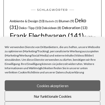
SCHLAGWÖRTER
Deko
Ambiente & Design
(10)
Blumen
(9)
Basteln
(5)
(31)
Dekoration
(13)
Deko-Tipp
(10)
Dekoideen
(8)
Frank Flechtwaren
(141)
Frühling
Garten
(41)
(8)
Gartenarbeit
(7)
Gartendeko
(7)
Wir verwenden Dienste von Drittanbietern, die uns helfen, unsere Webseite
Gemütlichkeit
(24)
Herbst
zu optimieren (Marketing/Tracking), personalisierte Werbung auszuspielen
Grillen
(6)
Grillparty
(6)
(Marketing/Werbung/Social Media) und externe Inhalte (Videos/Bilder)
(14)
Körbe
(11)
Kerzen
(8)
Korbwaren
(9)
Holz
(6)
Laternen
(6)
einzubinden. Um diese Dienste verwenden zu dürfen, benötigen wir Ihre
Lichterketten
(8)
Licht
(7)
Möbel
(7)
Lichterkette
(6)
Liebe
(6)
Natur
Einwilligung. Ihre Einwilligung können sie jederzeit widerrufen. Weitere
Ordnung
(8)
(6)
Naturmaterialien
(6)
Osterfest
(6)
Osterhase
(6)
Informationen und Wahlmöglichkeiten finden Sie in unserer unten
Pflanzen
(19)
Party
(13)
Ostern
(9)
Rezepte
(7)
Rattan
(5)
verlinkten Cookie Richtlinie und unserer Datenschutzerklärung
schöner Garten
(10)
stimmungsvoll
(8)
Silvester
(6)
Wohnen
(25)
Weihnachten
(22)
Tischdecken
(6)
Cookies akzeptieren
Zuhause
(23)
Wärme
(6)
Übertöpfe
(6)
Nur funktionale Cookies