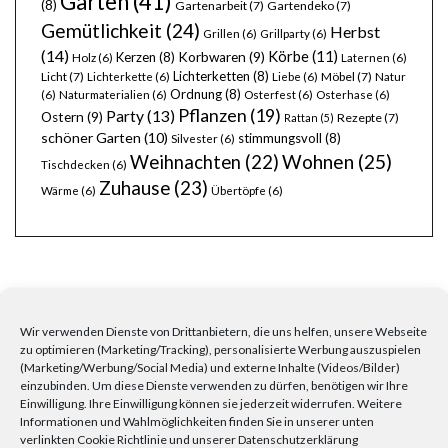
Garten
(41)
(8)
Gartenarbeit
(7)
Gartendeko
(7)
Gemütlichkeit
(24)
Herbst
Grillen
(6)
Grillparty
(6)
(14)
Körbe
(11)
Kerzen
(8)
Korbwaren
(9)
Holz
(6)
Laternen
(6)
Lichterketten
(8)
Licht
(7)
Möbel
(7)
Lichterkette
(6)
Liebe
(6)
Natur
Ordnung
(8)
(6)
Naturmaterialien
(6)
Osterfest
(6)
Osterhase
(6)
Pflanzen
(19)
Party
(13)
Ostern
(9)
Rezepte
(7)
Rattan
(5)
schöner Garten
(10)
stimmungsvoll
(8)
Silvester
(6)
Wohnen
(25)
Weihnachten
(22)
Tischdecken
(6)
Zuhause
(23)
Wärme
(6)
Übertöpfe
(6)
Wir verwenden Dienste von Drittanbietern, die uns helfen, unsere Webseite
zu optimieren (Marketing/Tracking), personalisierte Werbung auszuspielen
FRAGEN, ANREGUNGEN, WÜNSCHE?
(Marketing/Werbung/Social Media) und externe Inhalte (Videos/Bilder)
einzubinden. Um diese Dienste verwenden zu dürfen, benötigen wir Ihre
Einwilligung. Ihre Einwilligung können sie jederzeit widerrufen. Weitere
Informationen und Wahlmöglichkeiten finden Sie in unserer unten
verlinkten Cookie Richtlinie und unserer Datenschutzerklärung