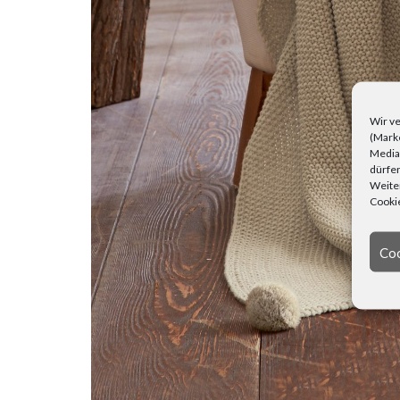
Wir ve
(Marke
Media)
dürfen
Weiter
Cookie
Coo