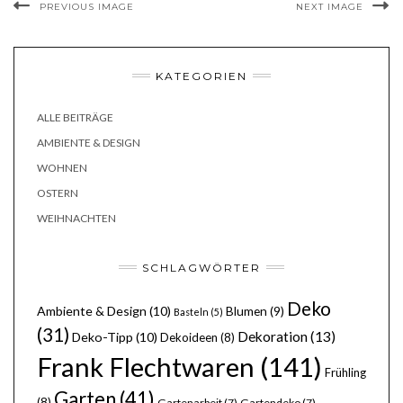
PREVIOUS IMAGE
NEXT IMAGE
KATEGORIEN
ALLE BEITRÄGE
AMBIENTE & DESIGN
WOHNEN
OSTERN
WEIHNACHTEN
SCHLAGWÖRTER
Deko
Ambiente & Design
(10)
Blumen
(9)
Basteln
(5)
(31)
Dekoration
(13)
Deko-Tipp
(10)
Dekoideen
(8)
Frank Flechtwaren
(141)
Frühling
Garten
(41)
(8)
Gartenarbeit
(7)
Gartendeko
(7)