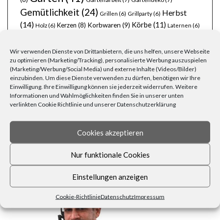
Gemütlichkeit
(24)
Herbst
Grillen
(6)
Grillparty
(6)
(14)
Körbe
(11)
Kerzen
(8)
Korbwaren
(9)
Holz
(6)
Laternen
(6)
Lichterketten
(8)
Licht
(7)
Möbel
(7)
Lichterkette
(6)
Liebe
(6)
Natur
Ordnung
(8)
(6)
Naturmaterialien
(6)
Osterfest
(6)
Osterhase
(6)
Wir verwenden Dienste von Drittanbietern, die uns helfen, unsere Webseite
Pflanzen
(19)
Party
(13)
Ostern
(9)
Rezepte
(7)
Rattan
(5)
zu optimieren (Marketing/Tracking), personalisierte Werbung auszuspielen
schöner Garten
(10)
stimmungsvoll
(8)
Silvester
(6)
(Marketing/Werbung/Social Media) und externe Inhalte (Videos/Bilder)
Wohnen
(25)
Weihnachten
(22)
einzubinden. Um diese Dienste verwenden zu dürfen, benötigen wir Ihre
Tischdecken
(6)
Einwilligung. Ihre Einwilligung können sie jederzeit widerrufen. Weitere
Zuhause
(23)
Wärme
(6)
Übertöpfe
(6)
Informationen und Wahlmöglichkeiten finden Sie in unserer unten
verlinkten Cookie Richtlinie und unserer Datenschutzerklärung
Cookies akzeptieren
Nur funktionale Cookies
FRAGEN, ANREGUNGEN, WÜNSCHE?
Einstellungen anzeigen
Cookie-Richtlinie
Datenschutz
Impressum