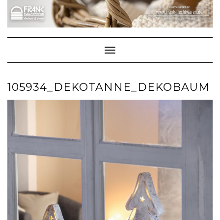
Skip
to
content
Toggle Navigation
105934_DEKOTANNE_DEKOBAUM