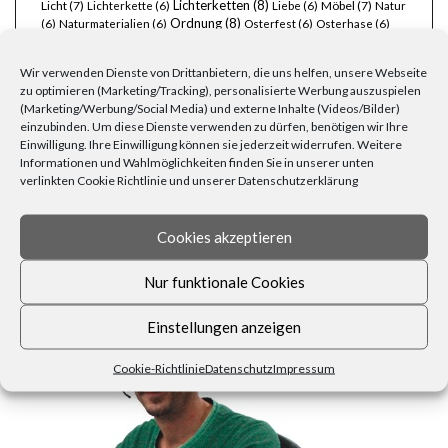
Lichterketten
(8)
Licht
(7)
Möbel
(7)
Lichterkette
(6)
Liebe
(6)
Natur
Ordnung
(8)
(6)
Naturmaterialien
(6)
Osterfest
(6)
Osterhase
(6)
Pflanzen
(19)
Party
(13)
Ostern
(9)
Rezepte
(7)
Rattan
(5)
schöner Garten
(10)
stimmungsvoll
(8)
Silvester
(6)
Wir verwenden Dienste von Drittanbietern, die uns helfen, unsere Webseite
Wohnen
(25)
Weihnachten
(22)
zu optimieren (Marketing/Tracking), personalisierte Werbung auszuspielen
Tischdecken
(6)
(Marketing/Werbung/Social Media) und externe Inhalte (Videos/Bilder)
Zuhause
(23)
Wärme
(6)
Übertöpfe
(6)
einzubinden. Um diese Dienste verwenden zu dürfen, benötigen wir Ihre
Einwilligung. Ihre Einwilligung können sie jederzeit widerrufen. Weitere
Informationen und Wahlmöglichkeiten finden Sie in unserer unten
verlinkten Cookie Richtlinie und unserer Datenschutzerklärung
Cookies akzeptieren
FRAGEN, ANREGUNGEN, WÜNSCHE?
Nur funktionale Cookies
Einstellungen anzeigen
Cookie-Richtlinie
Datenschutz
Impressum