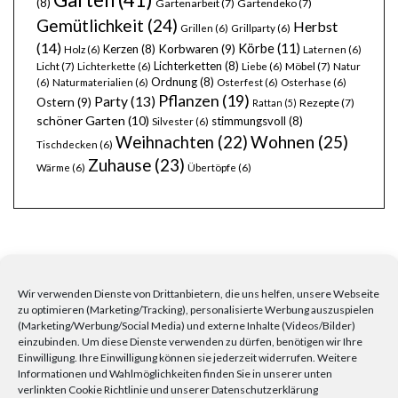
(8)
Gartenarbeit
(7)
Gartendeko
(7)
Gemütlichkeit
(24)
Herbst
Grillen
(6)
Grillparty
(6)
(14)
Körbe
(11)
Kerzen
(8)
Korbwaren
(9)
Holz
(6)
Laternen
(6)
Lichterketten
(8)
Licht
(7)
Möbel
(7)
Lichterkette
(6)
Liebe
(6)
Natur
Ordnung
(8)
(6)
Naturmaterialien
(6)
Osterfest
(6)
Osterhase
(6)
Pflanzen
(19)
Party
(13)
Ostern
(9)
Rezepte
(7)
Rattan
(5)
schöner Garten
(10)
stimmungsvoll
(8)
Silvester
(6)
Wohnen
(25)
Weihnachten
(22)
Tischdecken
(6)
Zuhause
(23)
Wärme
(6)
Übertöpfe
(6)
Wir verwenden Dienste von Drittanbietern, die uns helfen, unsere Webseite
FRAGEN, ANREGUNGEN, WÜNSCHE?
zu optimieren (Marketing/Tracking), personalisierte Werbung auszuspielen
(Marketing/Werbung/Social Media) und externe Inhalte (Videos/Bilder)
einzubinden. Um diese Dienste verwenden zu dürfen, benötigen wir Ihre
Einwilligung. Ihre Einwilligung können sie jederzeit widerrufen. Weitere
Informationen und Wahlmöglichkeiten finden Sie in unserer unten
verlinkten Cookie Richtlinie und unserer Datenschutzerklärung