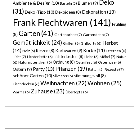
Deko
Ambiente & Design
(10)
Blumen
(9)
Basteln
(5)
(31)
Dekoration
(13)
Deko-Tipp
(10)
Dekoideen
(8)
Frank Flechtwaren
(141)
Frühling
Garten
(41)
(8)
Gartenarbeit
(7)
Gartendeko
(7)
Gemütlichkeit
(24)
Herbst
Grillen
(6)
Grillparty
(6)
(14)
Körbe
(11)
Kerzen
(8)
Korbwaren
(9)
Holz
(6)
Laternen
(6)
Lichterketten
(8)
Licht
(7)
Möbel
(7)
Lichterkette
(6)
Liebe
(6)
Natur
Ordnung
(8)
(6)
Naturmaterialien
(6)
Osterfest
(6)
Osterhase
(6)
Pflanzen
(19)
Party
(13)
Ostern
(9)
Rezepte
(7)
Rattan
(5)
schöner Garten
(10)
stimmungsvoll
(8)
Silvester
(6)
Wohnen
(25)
Weihnachten
(22)
Tischdecken
(6)
Zuhause
(23)
Wärme
(6)
Übertöpfe
(6)