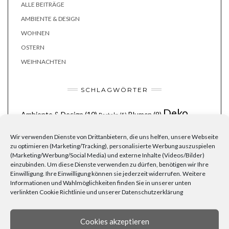
ALLE BEITRÄGE
AMBIENTE & DESIGN
WOHNEN
OSTERN
WEIHNACHTEN
SCHLAGWÖRTER
Deko
Ambiente & Design
(10)
Blumen
(9)
Basteln
(5)
(31)
Dekoration
(13)
Deko-Tipp
(10)
Dekoideen
(8)
Wir verwenden Dienste von Drittanbietern, die uns helfen, unsere Webseite
Frank Flechtwaren
(141)
zu optimieren (Marketing/Tracking), personalisierte Werbung auszuspielen
Frühling
(Marketing/Werbung/Social Media) und externe Inhalte (Videos/Bilder)
Garten
(41)
einzubinden. Um diese Dienste verwenden zu dürfen, benötigen wir Ihre
(8)
Gartenarbeit
(7)
Gartendeko
(7)
Einwilligung. Ihre Einwilligung können sie jederzeit widerrufen. Weitere
Gemütlichkeit
(24)
Herbst
Grillen
(6)
Grillparty
(6)
Informationen und Wahlmöglichkeiten finden Sie in unserer unten
(14)
Körbe
(11)
verlinkten Cookie Richtlinie und unserer Datenschutzerklärung
Kerzen
(8)
Korbwaren
(9)
Holz
(6)
Laternen
(6)
Lichterketten
(8)
Licht
(7)
Möbel
(7)
Lichterkette
(6)
Liebe
(6)
Natur
Ordnung
(8)
(6)
Naturmaterialien
(6)
Osterfest
(6)
Osterhase
(6)
Cookies akzeptieren
Pflanzen
(19)
Party
(13)
Ostern
(9)
Rezepte
(7)
Rattan
(5)