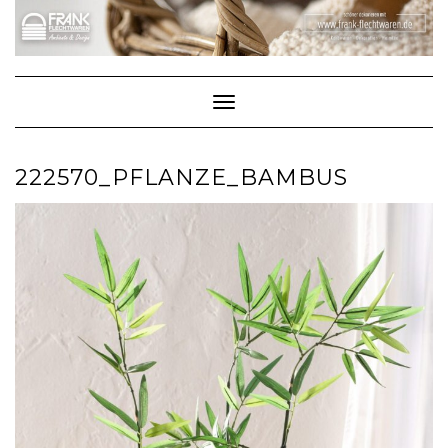
Skip
to
content
Toggle Navigation
222570_PFLANZE_BAMBUS