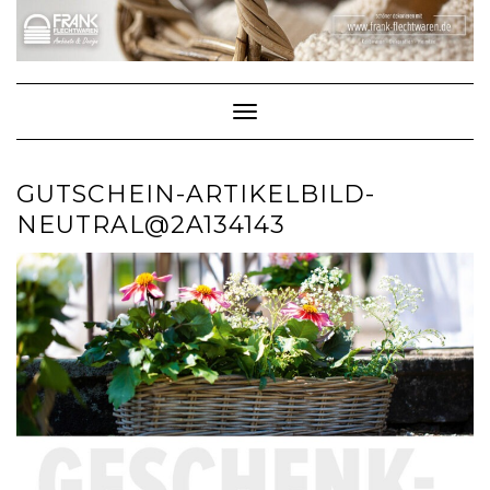
Skip
to
content
Toggle Navigation
GUTSCHEIN-ARTIKELBILD-
NEUTRAL@2A134143