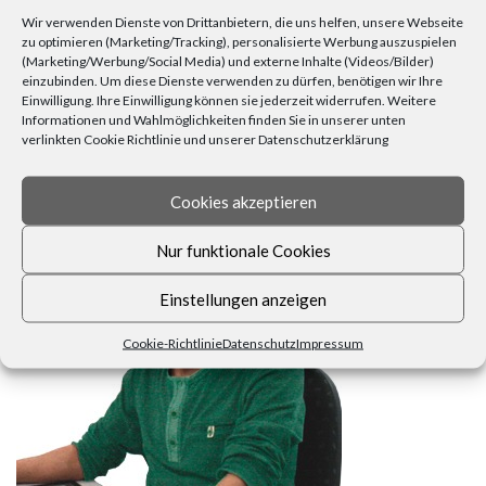
Zuhause
(23)
Wärme
(6)
Übertöpfe
(6)
Wir verwenden Dienste von Drittanbietern, die uns helfen, unsere Webseite
zu optimieren (Marketing/Tracking), personalisierte Werbung auszuspielen
(Marketing/Werbung/Social Media) und externe Inhalte (Videos/Bilder)
einzubinden. Um diese Dienste verwenden zu dürfen, benötigen wir Ihre
Einwilligung. Ihre Einwilligung können sie jederzeit widerrufen. Weitere
Informationen und Wahlmöglichkeiten finden Sie in unserer unten
verlinkten Cookie Richtlinie und unserer Datenschutzerklärung
FRAGEN, ANREGUNGEN, WÜNSCHE?
Cookies akzeptieren
Nur funktionale Cookies
Einstellungen anzeigen
Cookie-Richtlinie
Datenschutz
Impressum