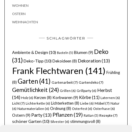
WOHNEN
OSTERN
WEIHNACHTEN
SCHLAGWÖRTER
Deko
Ambiente & Design
(10)
Blumen
(9)
Basteln
(5)
(31)
Dekoration
(13)
Deko-Tipp
(10)
Dekoideen
(8)
Frank Flechtwaren
(141)
Frühling
Garten
(41)
(8)
Gartenarbeit
(7)
Gartendeko
(7)
Gemütlichkeit
(24)
Herbst
Grillen
(6)
Grillparty
(6)
(14)
Körbe
(11)
Kerzen
(8)
Korbwaren
(9)
Holz
(6)
Laternen
(6)
Lichterketten
(8)
Licht
(7)
Möbel
(7)
Lichterkette
(6)
Liebe
(6)
Natur
Ordnung
(8)
(6)
Naturmaterialien
(6)
Osterfest
(6)
Osterhase
(6)
Pflanzen
(19)
Party
(13)
Ostern
(9)
Rezepte
(7)
Rattan
(5)
schöner Garten
(10)
stimmungsvoll
(8)
Silvester
(6)
Wohnen
(25)
Weihnachten
(22)
Tischdecken
(6)