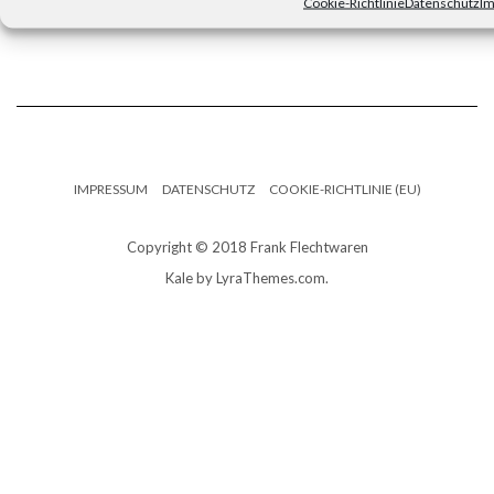
Cookie-Richtlinie
Datenschutz
I
Jetzt den aktuellen Katalog anfordern
IMPRESSUM
DATENSCHUTZ
COOKIE-RICHTLINIE (EU)
Copyright © 2018 Frank Flechtwaren
Kale
by LyraThemes.com.