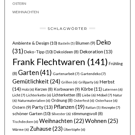
OSTERN
WEIHNACHTEN
SCHLAGWÖRTER
Deko
Ambiente & Design
(10)
Blumen
(9)
Basteln
(5)
(31)
Dekoration
(13)
Deko-Tipp
(10)
Dekoideen
(8)
Frank Flechtwaren
(141)
Frühling
Garten
(41)
(8)
Gartenarbeit
(7)
Gartendeko
(7)
Gemütlichkeit
(24)
Herbst
Grillen
(6)
Grillparty
(6)
(14)
Körbe
(11)
Kerzen
(8)
Korbwaren
(9)
Holz
(6)
Laternen
(6)
Lichterketten
(8)
Licht
(7)
Möbel
(7)
Lichterkette
(6)
Liebe
(6)
Natur
Ordnung
(8)
(6)
Naturmaterialien
(6)
Osterfest
(6)
Osterhase
(6)
Pflanzen
(19)
Party
(13)
Ostern
(9)
Rezepte
(7)
Rattan
(5)
schöner Garten
(10)
stimmungsvoll
(8)
Silvester
(6)
Wohnen
(25)
Weihnachten
(22)
Tischdecken
(6)
Zuhause
(23)
Wärme
(6)
Übertöpfe
(6)