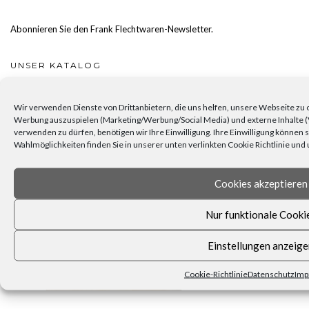
Abonnieren Sie den Frank Flechtwaren-Newsletter.
UNSER KATALOG
Wir verwenden Dienste von Drittanbietern, die uns helfen, unsere Webseite zu o
Werbung auszuspielen (Marketing/Werbung/Social Media) und externe Inhalte (
verwenden zu dürfen, benötigen wir Ihre Einwilligung. Ihre Einwilligung können
Wahlmöglichkeiten finden Sie in unserer unten verlinkten Cookie Richtlinie un
Cookies akzeptieren
Nur funktionale Cooki
Einstellungen anzeige
Cookie-Richtlinie
Datenschutz
Imp