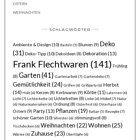
OSTERN
WEIHNACHTEN
SCHLAGWÖRTER
Deko
Ambiente & Design
(10)
Blumen
(9)
Basteln
(5)
(31)
Dekoration
(13)
Deko-Tipp
(10)
Dekoideen
(8)
Frank Flechtwaren
(141)
Frühling
Garten
(41)
(8)
Gartenarbeit
(7)
Gartendeko
(7)
Gemütlichkeit
(24)
Herbst
Grillen
(6)
Grillparty
(6)
(14)
Körbe
(11)
Kerzen
(8)
Korbwaren
(9)
Holz
(6)
Laternen
(6)
Lichterketten
(8)
Licht
(7)
Möbel
(7)
Lichterkette
(6)
Liebe
(6)
Natur
Ordnung
(8)
(6)
Naturmaterialien
(6)
Osterfest
(6)
Osterhase
(6)
Pflanzen
(19)
Party
(13)
Ostern
(9)
Rezepte
(7)
Rattan
(5)
schöner Garten
(10)
stimmungsvoll
(8)
Silvester
(6)
Wohnen
(25)
Weihnachten
(22)
Tischdecken
(6)
Zuhause
(23)
Wärme
(6)
Übertöpfe
(6)