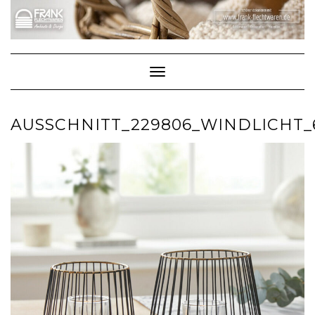
Skip
to
content
Toggle Navigation
AUSSCHNITT_229806_WINDLICHT_6