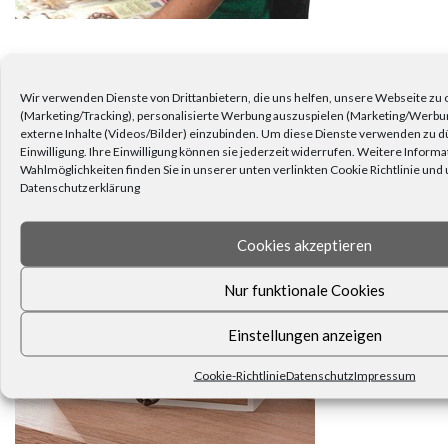
Dann schreiben Sie uns. Unser Kundenservice ist für Sie da.
Wir verwenden Dienste von Drittanbietern, die uns helfen, unsere Webseite zu
(Marketing/Tracking), personalisierte Werbung auszuspielen (Marketing/Werbu
KEINE NEUIGKEITEN VERPASSEN!
externe Inhalte (Videos/Bilder) einzubinden. Um diese Dienste verwenden zu dü
Einwilligung. Ihre Einwilligung können sie jederzeit widerrufen. Weitere Inform
Wahlmöglichkeiten finden Sie in unserer unten verlinkten Cookie Richtlinie und
Datenschutzerklärung
Cookies akzeptieren
Nur funktionale Cookies
Einstellungen anzeigen
Cookie-Richtlinie
Datenschutz
Impressum