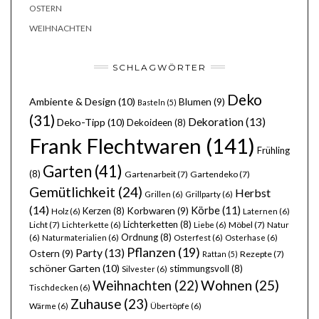
OSTERN
WEIHNACHTEN
SCHLAGWÖRTER
Deko
Ambiente & Design
(10)
Blumen
(9)
Basteln
(5)
(31)
Dekoration
(13)
Deko-Tipp
(10)
Dekoideen
(8)
Frank Flechtwaren
(141)
Frühling
Garten
(41)
(8)
Gartenarbeit
(7)
Gartendeko
(7)
Gemütlichkeit
(24)
Herbst
Grillen
(6)
Grillparty
(6)
(14)
Körbe
(11)
Kerzen
(8)
Korbwaren
(9)
Holz
(6)
Laternen
(6)
Lichterketten
(8)
Licht
(7)
Möbel
(7)
Lichterkette
(6)
Liebe
(6)
Natur
Ordnung
(8)
(6)
Naturmaterialien
(6)
Osterfest
(6)
Osterhase
(6)
Pflanzen
(19)
Party
(13)
Ostern
(9)
Rezepte
(7)
Rattan
(5)
schöner Garten
(10)
stimmungsvoll
(8)
Silvester
(6)
Wohnen
(25)
Weihnachten
(22)
Tischdecken
(6)
Zuhause
(23)
Wärme
(6)
Übertöpfe
(6)