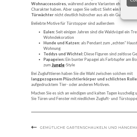
Wohnaccessoires
, während andere Varianten eher pragm
Charakter haben. Aber sagen Sie selbst: Sieht
ein kleiner P
Türwächter
nicht deutlich hübscher aus als ein Gummiklot
Beliebte Motive für Türstopper sind außerdem
Eulen
: Seit einigen Jahren sind die Waldvögel ein T
Wohndekoration
Hunde und Katzen
: als Pendant zum „echten“ Haust
Wohnung
Teddys und Wichtel:
Diese Figuren sind zeitlose Ge
Papageien:
Ein bunter Papagei als Farbtupfer am B
zum
Jungle
-Style
Bei Zuglufttieren haben Sie die Wahl zwischen solchen mit
langgezogenem Plüschtierkörper und schlichten Roll
aufgedrucktem Tier- oder anderen Motiven.
Machen Sie es sich an windigen und kalten Tagen kuschelig 
Sie Türen und Fenster mit niedlichen Zugluft- und Türstopp
GEMÜTLICHE GARTENSCHAUKELN UND HÄNGEM