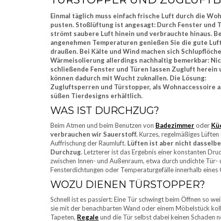
Einmal täglich muss einfach frische Luft durch die W
pusten. Stoßlüftung ist angesagt: Durch Fenster und 
strömt saubere Luft hinein und verbrauchte hinaus. Be
angenehmen Temperaturen genießen Sie die gute Luf
draußen. Bei Kälte und Wind machen sich Schlupflöche
Wärmeisolierung allerdings nachhaltig bemerkbar: Nic
schließende Fenster und Türen lassen Zugluft herein
können dadurch mit Wucht zuknallen. Die Lösung:
Zugluftsperren und Türstopper, als Wohnaccessoire a
süßen Tierdesigns erhältlich.
WAS IST DURCHZUG?
Beim Atmen und beim Benutzen von
Badezimmer
oder
Kü
verbrauchen wir Sauerstoff.
Kurzes, regelmäßiges Lüften 
Auffrischung der Raumluft.
Lüften ist aber nicht dasselbe
Durchzug
. Letzterer ist das Ergebnis einer konstanten Dru
zwischen Innen- und Außenraum, etwa durch undichte Tür-
Fensterdichtungen oder Temperaturgefälle innerhalb eines
WOZU DIENEN TÜRSTOPPER?
Schnell ist es passiert: Eine Tür schwingt beim Öffnen so wei
sie mit der benachbarten Wand oder einem Möbelstück koll
Tapeten,
Regale
und die Tür selbst dabei keinen Schaden 