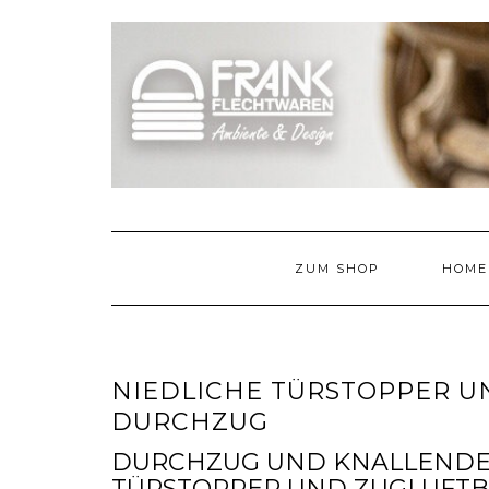
Skip
to
content
ZUM SHOP
HOME
NIEDLICHE TÜRSTOPPER U
DURCHZUG
DURCHZUG UND KNALLENDE TÜ
TÜRSTOPPER UND ZUGLUFT