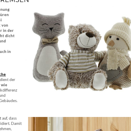
ohnung
Türen
i
t von
r in der
ht dicht
 und
uch in
che
dient der
 wie
ckdifferenz
 und
 Gebäudes.
t auf, dass
idiert. Damit
nehmen,