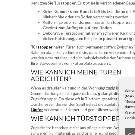
benutzen Sie
Türstopper
. Es gibt sie in verschiedenen Baua
Kleine
Gummi- oder Kunststoffklötze,
die an der 
Klinkenhöhe oder am Boden verschraubt werden
Keilförmige oder runde, gummierte Türstopper mit
Gewicht zum
Auflegen auf den Boden
Dekorative Türstopper mit einem schweren Kern und
dicken Polsterung, zum Beispiel
in plüschtierartige
Türstopper
halten Türen auch permanent offen: Zwischen 
Rahmen platziert, verhindern sie, dass Türen versehentlich 
werden oder zufallen und sich beispielsweise der Stubenti
Ihrer Abwesenheit vom Futterplatz aussperrt.
WIE KANN ICH MEINE TÜREN
ABDICHTEN?
Wenn es draußen kalt und in der Wohnung zugig ist, liegt da
Wir ve
Gummidichtungen nicht ganz dicht ab,
gelangt die Kälte d
(Marke
Zugluftstopper. Da diese oft in Tierform gestaltet sind, hei
Media)
Durchmesser, die vor den Spalt gelegt die Zugluft auffangen
dürfen
Läufer
verwenden. Schöner und gemütlicher wirkt der origin
Weiter
WIE KANN ICH TÜRSTOPPER DEK
Cookie
Zuglufttiere bestehen meist aus pflegeleichtem Acryl oder P
schwerem Füllmaterial. Es sind originelle und niedliche
Coo