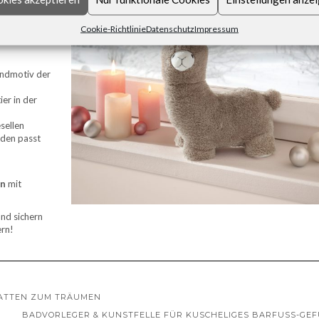
atischen
inguin als
Cookie-Richtlinie
Datenschutz
Impressum
z?
rendmotiv der
ier in der
sellen
oden passt
en
mit
und sichern
ern!
ATTEN ZUM TRÄUMEN
BADVORLEGER & KUNSTFELLE FÜR KUSCHELIGES BARFUSS-GEF