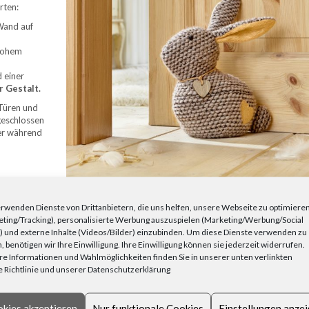
rten:
Wand auf
 hohem
 einer
r Gestalt.
Türen und
geschlossen
ger während
s wahrscheinlich an einem Fenster oder dem Spalt unter einer Tür: Schließen d
rwenden Dienste von Drittanbietern, die uns helfen, unsere Webseite zu optimiere
urch kleinste Ritzen
.
Vorhänge
halten sie nur bedingt ab. Abhilfe schaffen
ting/Tracking), personalisierte Werbung auszuspielen (Marketing/Werbung/Social
ßen sie auch
Zuglufttiere
. Es handelt sich um Stoffrollen mit mehreren Zentim
 und externe Inhalte (Videos/Bilder) einzubinden. Um diese Dienste verwenden zu
. Als schnelle Lösung können Sie eine zur Rolle geformte
Decke
oder einen sc
, benötigen wir Ihre Einwilligung. Ihre Einwilligung können sie jederzeit widerrufen.
elle Zugluftstopper.
e Informationen und Wahlmöglichkeiten finden Sie in unserer unten verlinkten
ORATIV EINSETZEN?
 Richtlinie und unserer Datenschutzerklärung
olyester mit
kies akzeptieren
Nur funktionale Cookies
Einstellungen anze