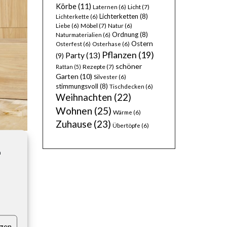
Körbe
(11)
Licht
(7)
Laternen
(6)
Lichterketten
(8)
Lichterkette
(6)
Möbel
(7)
Liebe
(6)
Natur
(6)
Ordnung
(8)
Naturmaterialien
(6)
Ostern
Osterfest
(6)
Osterhase
(6)
Pflanzen
(19)
Party
(13)
(9)
schöner
Rezepte
(7)
Rattan
(5)
Garten
(10)
Silvester
(6)
stimmungsvoll
(8)
Tischdecken
(6)
Weihnachten
(22)
Wohnen
(25)
Wärme
(6)
Zuhause
(23)
Übertöpfe
(6)
ie
n
etern
hmalen
igen