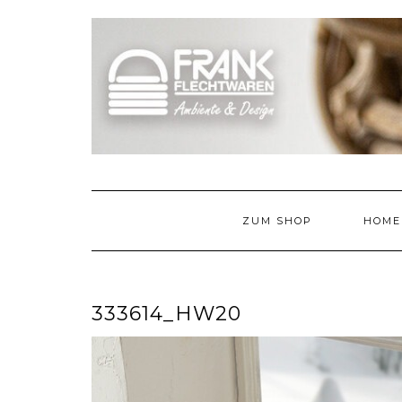
Skip
to
content
ZUM SHOP
HOME
333614_HW20