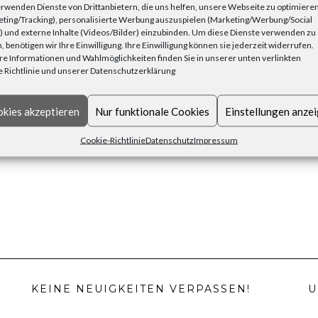
rwenden Dienste von Drittanbietern, die uns helfen, unsere Webseite zu optimiere
ting/Tracking), personalisierte Werbung auszuspielen (Marketing/Werbung/Social
 und externe Inhalte (Videos/Bilder) einzubinden. Um diese Dienste verwenden zu
, benötigen wir Ihre Einwilligung. Ihre Einwilligung können sie jederzeit widerrufen.
e Informationen und Wahlmöglichkeiten finden Sie in unserer unten verlinkten
 Richtlinie und unserer Datenschutzerklärung
kies akzeptieren
Nur funktionale Cookies
Einstellungen anze
NEXT I
Cookie-Richtlinie
Datenschutz
Impressum
KEINE NEUIGKEITEN VERPASSEN!
U