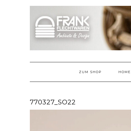
Skip
to
content
ZUM SHOP
HOME
770327_SO22