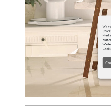
Wir ve
(Marke
Media)
dürfen
Weiter
Cookie
Coo