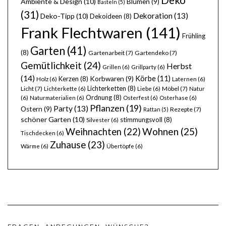
Deko
Ambiente & Design
(10)
Blumen
(9)
Basteln
(5)
(31)
Dekoration
(13)
Deko-Tipp
(10)
Dekoideen
(8)
Frank Flechtwaren
(141)
Frühling
Garten
(41)
(8)
Gartenarbeit
(7)
Gartendeko
(7)
Gemütlichkeit
(24)
Herbst
Grillen
(6)
Grillparty
(6)
(14)
Körbe
(11)
Kerzen
(8)
Korbwaren
(9)
Holz
(6)
Laternen
(6)
Lichterketten
(8)
Licht
(7)
Möbel
(7)
Lichterkette
(6)
Liebe
(6)
Natur
Ordnung
(8)
(6)
Naturmaterialien
(6)
Osterfest
(6)
Osterhase
(6)
Pflanzen
(19)
Party
(13)
Ostern
(9)
Rezepte
(7)
Rattan
(5)
schöner Garten
(10)
stimmungsvoll
(8)
Silvester
(6)
Wohnen
(25)
Weihnachten
(22)
Tischdecken
(6)
Zuhause
(23)
Wärme
(6)
Übertöpfe
(6)