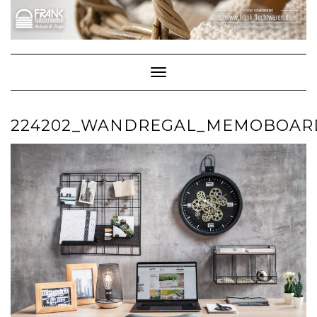
Skip
to
content
Toggle Navigation
224202_WANDREGAL_MEMOBOAR