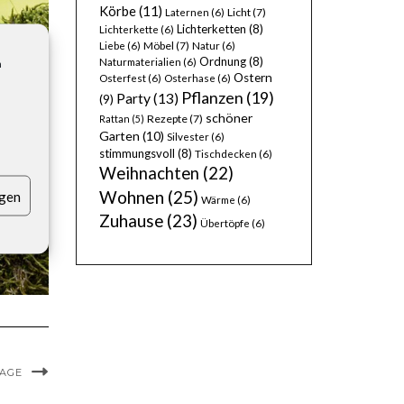
Körbe
(11)
Licht
(7)
Laternen
(6)
Lichterketten
(8)
Lichterkette
(6)
Möbel
(7)
Liebe
(6)
Natur
(6)
Ordnung
(8)
Naturmaterialien
(6)
n
Ostern
Osterfest
(6)
Osterhase
(6)
Pflanzen
(19)
Party
(13)
(9)
schöner
Rezepte
(7)
Rattan
(5)
Garten
(10)
Silvester
(6)
stimmungsvoll
(8)
Tischdecken
(6)
Weihnachten
(22)
Wohnen
(25)
igen
Wärme
(6)
Zuhause
(23)
Übertöpfe
(6)
MAGE