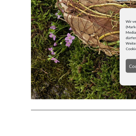
Wir ve
(Marke
Media)
dürfen
Weiter
Cookie
Coo