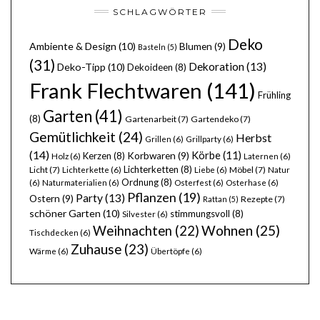
SCHLAGWÖRTER
Deko
Ambiente & Design
(10)
Blumen
(9)
Basteln
(5)
(31)
Dekoration
(13)
Deko-Tipp
(10)
Dekoideen
(8)
Frank Flechtwaren
(141)
Frühling
Garten
(41)
(8)
Gartenarbeit
(7)
Gartendeko
(7)
Gemütlichkeit
(24)
Herbst
Grillen
(6)
Grillparty
(6)
(14)
Körbe
(11)
Kerzen
(8)
Korbwaren
(9)
Holz
(6)
Laternen
(6)
Lichterketten
(8)
Licht
(7)
Möbel
(7)
Lichterkette
(6)
Liebe
(6)
Natur
Ordnung
(8)
(6)
Naturmaterialien
(6)
Osterfest
(6)
Osterhase
(6)
Pflanzen
(19)
Party
(13)
Ostern
(9)
Rezepte
(7)
Rattan
(5)
schöner Garten
(10)
stimmungsvoll
(8)
Silvester
(6)
Wohnen
(25)
Weihnachten
(22)
Tischdecken
(6)
Zuhause
(23)
Wärme
(6)
Übertöpfe
(6)