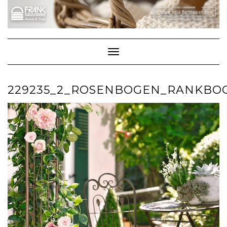
Skip
to
content
Toggle Navigation
229235_2_ROSENBOGEN_RANKBO