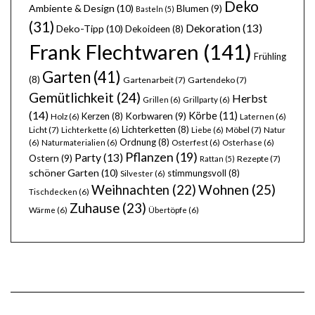
Deko
Ambiente & Design
(10)
Blumen
(9)
Basteln
(5)
(31)
Dekoration
(13)
Deko-Tipp
(10)
Dekoideen
(8)
Frank Flechtwaren
(141)
Frühling
Garten
(41)
(8)
Gartenarbeit
(7)
Gartendeko
(7)
Gemütlichkeit
(24)
Herbst
Grillen
(6)
Grillparty
(6)
(14)
Körbe
(11)
Kerzen
(8)
Korbwaren
(9)
Holz
(6)
Laternen
(6)
Lichterketten
(8)
Licht
(7)
Möbel
(7)
Lichterkette
(6)
Liebe
(6)
Natur
Ordnung
(8)
(6)
Naturmaterialien
(6)
Osterfest
(6)
Osterhase
(6)
Pflanzen
(19)
Party
(13)
Ostern
(9)
Rezepte
(7)
Rattan
(5)
schöner Garten
(10)
stimmungsvoll
(8)
Silvester
(6)
Wohnen
(25)
Weihnachten
(22)
Tischdecken
(6)
Zuhause
(23)
Wärme
(6)
Übertöpfe
(6)