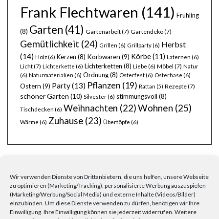
Frank Flechtwaren
(141)
Frühling
Garten
(41)
(8)
Gartenarbeit
(7)
Gartendeko
(7)
Gemütlichkeit
(24)
Herbst
Grillen
(6)
Grillparty
(6)
(14)
Körbe
(11)
Kerzen
(8)
Korbwaren
(9)
Holz
(6)
Laternen
(6)
Lichterketten
(8)
Licht
(7)
Möbel
(7)
Lichterkette
(6)
Liebe
(6)
Natur
Ordnung
(8)
(6)
Naturmaterialien
(6)
Osterfest
(6)
Osterhase
(6)
Pflanzen
(19)
Party
(13)
Ostern
(9)
Rezepte
(7)
Rattan
(5)
schöner Garten
(10)
stimmungsvoll
(8)
Silvester
(6)
Wohnen
(25)
Weihnachten
(22)
Tischdecken
(6)
Zuhause
(23)
Wärme
(6)
Übertöpfe
(6)
Wir verwenden Dienste von Drittanbietern, die uns helfen, unsere Webseite
zu optimieren (Marketing/Tracking), personalisierte Werbung auszuspielen
(Marketing/Werbung/Social Media) und externe Inhalte (Videos/Bilder)
FRAGEN, ANREGUNGEN, WÜNSCHE?
einzubinden. Um diese Dienste verwenden zu dürfen, benötigen wir Ihre
Einwilligung. Ihre Einwilligung können sie jederzeit widerrufen. Weitere