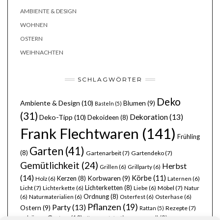
AMBIENTE & DESIGN
WOHNEN
OSTERN
WEIHNACHTEN
SCHLAGWÖRTER
Deko
Ambiente & Design
(10)
Blumen
(9)
Basteln
(5)
(31)
Dekoration
(13)
Deko-Tipp
(10)
Dekoideen
(8)
Frank Flechtwaren
(141)
Frühling
Garten
(41)
(8)
Gartenarbeit
(7)
Gartendeko
(7)
Gemütlichkeit
(24)
Herbst
Grillen
(6)
Grillparty
(6)
(14)
Körbe
(11)
Kerzen
(8)
Korbwaren
(9)
Holz
(6)
Laternen
(6)
Lichterketten
(8)
Licht
(7)
Möbel
(7)
Lichterkette
(6)
Liebe
(6)
Natur
Ordnung
(8)
(6)
Naturmaterialien
(6)
Osterfest
(6)
Osterhase
(6)
Pflanzen
(19)
Party
(13)
Ostern
(9)
Rezepte
(7)
Rattan
(5)
schöner Garten
(10)
stimmungsvoll
(8)
Silvester
(6)