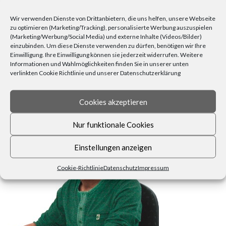
Wohnen
(25)
Weihnachten
(22)
Tischdecken
(6)
Wir verwenden Dienste von Drittanbietern, die uns helfen, unsere Webseite
Zuhause
(23)
Wärme
(6)
Übertöpfe
(6)
zu optimieren (Marketing/Tracking), personalisierte Werbung auszuspielen
(Marketing/Werbung/Social Media) und externe Inhalte (Videos/Bilder)
einzubinden. Um diese Dienste verwenden zu dürfen, benötigen wir Ihre
Einwilligung. Ihre Einwilligung können sie jederzeit widerrufen. Weitere
Informationen und Wahlmöglichkeiten finden Sie in unserer unten
verlinkten Cookie Richtlinie und unserer Datenschutzerklärung
Cookies akzeptieren
FRAGEN, ANREGUNGEN, WÜNSCHE?
Nur funktionale Cookies
Einstellungen anzeigen
Cookie-Richtlinie
Datenschutz
Impressum