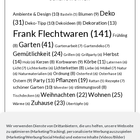
Deko
Ambiente & Design
(10)
Blumen
(9)
Basteln
(5)
(31)
Dekoration
(13)
Deko-Tipp
(10)
Dekoideen
(8)
Frank Flechtwaren
(141)
Frühling
Garten
(41)
(8)
Gartenarbeit
(7)
Gartendeko
(7)
Gemütlichkeit
(24)
Herbst
Grillen
(6)
Grillparty
(6)
(14)
Körbe
(11)
Kerzen
(8)
Korbwaren
(9)
Holz
(6)
Laternen
(6)
Lichterketten
(8)
Licht
(7)
Möbel
(7)
Lichterkette
(6)
Liebe
(6)
Natur
Ordnung
(8)
(6)
Naturmaterialien
(6)
Osterfest
(6)
Osterhase
(6)
Pflanzen
(19)
Party
(13)
Ostern
(9)
Rezepte
(7)
Rattan
(5)
schöner Garten
(10)
stimmungsvoll
(8)
Silvester
(6)
Wohnen
(25)
Weihnachten
(22)
Tischdecken
(6)
Zuhause
(23)
Wärme
(6)
Übertöpfe
(6)
Wir verwenden Dienste von Drittanbietern, die uns helfen, unsere Webseite
zu optimieren (Marketing/Tracking), personalisierte Werbung auszuspielen
(Marketing/Werbung/Social Media) und externe Inhalte (Videos/Bilder)