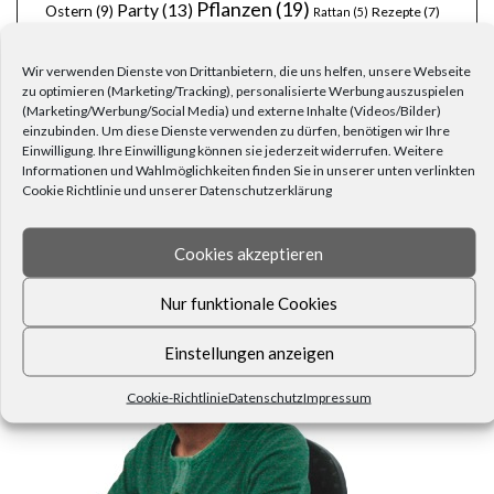
Pflanzen
(19)
Party
(13)
Ostern
(9)
Rezepte
(7)
Rattan
(5)
schöner Garten
(10)
stimmungsvoll
(8)
Silvester
(6)
Wohnen
(25)
Weihnachten
(22)
Tischdecken
(6)
Wir verwenden Dienste von Drittanbietern, die uns helfen, unsere Webseite
Zuhause
(23)
zu optimieren (Marketing/Tracking), personalisierte Werbung auszuspielen
Wärme
(6)
Übertöpfe
(6)
(Marketing/Werbung/Social Media) und externe Inhalte (Videos/Bilder)
einzubinden. Um diese Dienste verwenden zu dürfen, benötigen wir Ihre
Einwilligung. Ihre Einwilligung können sie jederzeit widerrufen. Weitere
Informationen und Wahlmöglichkeiten finden Sie in unserer unten verlinkten
Cookie Richtlinie und unserer Datenschutzerklärung
Cookies akzeptieren
FRAGEN, ANREGUNGEN, WÜNSCHE?
Nur funktionale Cookies
Einstellungen anzeigen
Cookie-Richtlinie
Datenschutz
Impressum