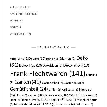
ALLE BEITRÄGE
AMBIENTE & DESIGN
WOHNEN
OSTERN
WEIHNACHTEN
SCHLAGWÖRTER
Deko
Ambiente & Design
(10)
Blumen
(9)
Basteln
(5)
(31)
Dekoration
(13)
Deko-Tipp
(10)
Dekoideen
(8)
Frank Flechtwaren
(141)
Frühling
Garten
(41)
(8)
Gartenarbeit
(7)
Gartendeko
(7)
Gemütlichkeit
(24)
Herbst
Grillen
(6)
Grillparty
(6)
(14)
Körbe
(11)
Kerzen
(8)
Korbwaren
(9)
Holz
(6)
Laternen
(6)
Lichterketten
(8)
Licht
(7)
Möbel
(7)
Lichterkette
(6)
Liebe
(6)
Natur
Ordnung
(8)
(6)
Naturmaterialien
(6)
Osterfest
(6)
Osterhase
(6)