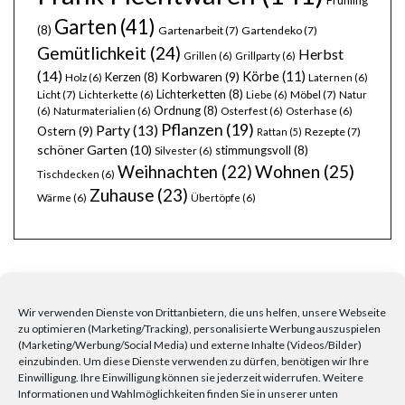
Garten
(41)
(8)
Gartenarbeit
(7)
Gartendeko
(7)
Gemütlichkeit
(24)
Herbst
Grillen
(6)
Grillparty
(6)
(14)
Körbe
(11)
Kerzen
(8)
Korbwaren
(9)
Holz
(6)
Laternen
(6)
Lichterketten
(8)
Licht
(7)
Möbel
(7)
Lichterkette
(6)
Liebe
(6)
Natur
Ordnung
(8)
(6)
Naturmaterialien
(6)
Osterfest
(6)
Osterhase
(6)
Pflanzen
(19)
Party
(13)
Ostern
(9)
Rezepte
(7)
Rattan
(5)
schöner Garten
(10)
stimmungsvoll
(8)
Silvester
(6)
Wohnen
(25)
Weihnachten
(22)
Tischdecken
(6)
Zuhause
(23)
Wärme
(6)
Übertöpfe
(6)
Wir verwenden Dienste von Drittanbietern, die uns helfen, unsere Webseite
zu optimieren (Marketing/Tracking), personalisierte Werbung auszuspielen
FRAGEN, ANREGUNGEN, WÜNSCHE?
(Marketing/Werbung/Social Media) und externe Inhalte (Videos/Bilder)
einzubinden. Um diese Dienste verwenden zu dürfen, benötigen wir Ihre
Einwilligung. Ihre Einwilligung können sie jederzeit widerrufen. Weitere
Informationen und Wahlmöglichkeiten finden Sie in unserer unten