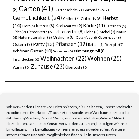
Garten
(41)
(8)
Gartenarbeit
(7)
Gartendeko
(7)
Gemütlichkeit
(24)
Herbst
Grillen
(6)
Grillparty
(6)
(14)
Körbe
(11)
Kerzen
(8)
Korbwaren
(9)
Holz
(6)
Laternen
(6)
Lichterketten
(8)
Licht
(7)
Möbel
(7)
Lichterkette
(6)
Liebe
(6)
Natur
Ordnung
(8)
(6)
Naturmaterialien
(6)
Osterfest
(6)
Osterhase
(6)
Pflanzen
(19)
Party
(13)
Ostern
(9)
Rezepte
(7)
Rattan
(5)
schöner Garten
(10)
stimmungsvoll
(8)
Silvester
(6)
Wohnen
(25)
Weihnachten
(22)
Tischdecken
(6)
Zuhause
(23)
Wärme
(6)
Übertöpfe
(6)
Wir verwenden Dienste von Drittanbietern, die uns helfen, unsere Webseite
zu optimieren (Marketing/Tracking), personalisierte Werbung auszuspielen
FRAGEN, ANREGUNGEN, WÜNSCHE?
(Marketing/Werbung/Social Media) und externe Inhalte (Videos/Bilder)
einzubinden. Um diese Dienste verwenden zu dürfen, benötigen wir Ihre
Einwilligung. Ihre Einwilligung können sie jederzeit widerrufen. Weitere
Informationen und Wahlmöglichkeiten finden Sie in unserer unten