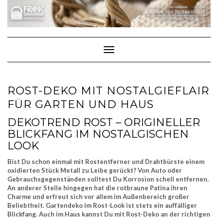
Skip
to
content
Toggle Navigation
ROST-DEKO MIT NOSTALGIEFLAIR
FÜR GARTEN UND HAUS
DEKOTREND ROST – ORIGINELLER
BLICKFANG IM NOSTALGISCHEN
LOOK
Bist Du schon einmal mit Rostentferner und Drahtbürste einem
oxidierten Stück Metall zu Leibe gerückt? Von Auto oder
Gebrauchsgegenständen solltest Du Korrosion schell entfernen.
An anderer Stelle hingegen hat die rotbraune Patina ihren
Charme und erfreut sich vor allem im Außenbereich großer
Beliebtheit. Gartendeko im Rost-Look ist stets ein auffälliger
Blickfang. Auch im Haus kannst Du mit Rost-Deko an der richtigen