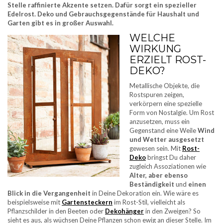
Stelle raffinierte Akzente setzen. Dafür sorgt ein spezieller
Edelrost. Deko und Gebrauchsgegenstände für Haushalt und
Garten
gibt es in großer Auswahl.
WELCHE
WIRKUNG
ERZIELT ROST-
DEKO?
Metallische Objekte, die
Rostspuren zeigen,
verkörpern eine spezielle
Form von Nostalgie. Um Rost
anzusetzen, muss ein
Gegenstand eine Weile
Wind
und Wetter ausgesetzt
gewesen sein. Mit
Rost-
Deko
bringst Du daher
zugleich Assoziationen wie
Alter, aber ebenso
Beständigkeit
und
einen
Blick in die Vergangenheit
in Deine Dekoration ein. Wie wäre es
beispielsweise mit
Gartensteckern
im Rost-Stil, vielleicht als
Pflanzschilder in den Beeten oder
Dekohänger
in den Zweigen? So
sieht es aus, als wüchsen Deine Pflanzen schon ewig an dieser Stelle. Im