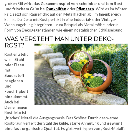
großen Stil wirkt das
Zusammenspiel von scheinbar uraltem Rost
und frischem Grün
bei
Rankhilfen
oder
Pflanzern
.
Wird es im Winter
kalt, setzt sich Raureif chic auf den Metallflächen ab. Im Innenbereich
kannst Du Deko mit Rost perfekt in eine Industrial- oder Vintage-
Wohnumgebung integrieren – zum Beispiel als Metallmöbel oder in
Form von Dekogegenständen wie einem nostalgischen Schlüsselbund.
WAS VERSTEHT MAN UNTER DEKO-
ROST?
Rost entsteht,
wenn
Stahl
oder Eisen
mit
Sauerstoff
reagieren
und
Feuchtigkeit
hinzukommt
.
Auch bei
Deiner neuen
Rostdeko ist
„frisches“ Metall die Ausgangsbasis. Das Schöne: Durch das warme
Rostbraun verliert der Stahl die kühle, starre Anmutung und
gewinnt
eine fast organische Qualität
. Es gibt zwei Typen von „Rost-Metall“: