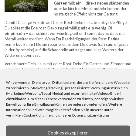
Gartenmöbeln
– direkt neben glänzenden
oder lackierten Metallmöbeln kommt der
nostalgische Effekt nicht zur Geltung.
Damit Du lange Freude an Deiner Rost-Deko hast, benötigt sie Pflege.
Du solltest die Edelrost-Deko
regelmäßig mit ein wenig Öl
einpinseln
– das schützt vor Feuchtigkeit und somit davor, dass das
Metall weiter oxidiert. Wenn Du Beschädigungen der Rost-Patina
bemerkst, kannst Du sie reparieren, indem Du etwas
Salzsäure
(gibt’s
in der Apotheke) auf die Schadstelle aufträgst und alles Weitere der
Witterung überlässt.
Verschönere Dein Haus mit edler Rost-Deko für Garten und Zimmer und
lerne den Charme des rötlich-metallischen Materials in all seinen
Facetten kennen!
Wir verwenden Dienste von Drittanbietern, die uns helfen, unsere Webseite
zu optimieren (Marketing/Tracking), personalisierte Werbung auszuspielen
(Marketing/Werbung/Social Media) und externe Inhalte (Videos/Bilder)
einzubinden. Um diese Dienste verwenden zu dürfen, benötigen wir Ihre
DAS PERFEKTE HEFEKRANZ-REZEPT FÜR DEN OSTERBRUNCH
Einwilligung. Ihre Einwilligung können sie jederzeit widerrufen. Weitere
Informationen und Wahlmöglichkeiten finden Sie in unserer unten
UPCYCLING – EIN NEUER DEKO-TREND MACHT SCHULE
verlinkten Cookie Richtlinie und unserer Datenschutzerklärung
KATEGORIEN
Cookies akzeptieren