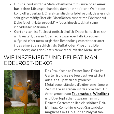
Für
Edelrost
wird die Metalloberfläche mit
Säure oder einer
basischen Lösung
behandelt, damit die natürliche Oxidation
kontrolliert verläuft. Charakteristisch für Edelrost ist, dass er sich
sehr gleichmäßig über die Oberflächen ausbreitet. Edelrost auf
Deko ist ein „Naturprodukt“ – jedes Einzelstück hat seine
individuellen Merkmale.
Cortenstahl
ist Edelrost optisch ähnlich. Dabei handelt es sich
um Baustahl, dessen Oberfläche zwar ebenfalls korrodiert;
aufgrund einer metallurgischen Behandlung entsteht darunter
indes
eine Sperrschicht als Sulfat oder Phosphat
. Die
verhindert, dass der Rost sich weiter durch das Metall frisst.
WIE INSZENIERT UND PFLEGT MAN
EDELROST-DEKO?
Das Praktische an Deiner Rost-Deko im
Garten ist, dass sie
bewusst verwittert
aussieht
. Speziell bei größeren
Metallgegenständen, die über eine längere
Zeit im Freien stehen, ist das praktisch. Ein
Arrangement von
Feuerschale
,
Windlicht
und Übertopf schafft, zusammen mit
Deinem Gartenmobiliar, ein schönes Flair.
Ein Tipp: Kombiniere Rost-Gartendeko
möglichst mit Holz- oder Polyrattan-