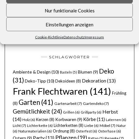
ALLE BEITRÄGE
Nur funktionale Cookies
AMBIENTE & DESIGN
WOHNEN
Einstellungen anzeigen
OSTERN
Cookie-Richtlinie
Datenschutz
Impressum
WEIHNACHTEN
SCHLAGWÖRTER
Deko
Ambiente & Design
(10)
Blumen
(9)
Basteln
(5)
(31)
Dekoration
(13)
Deko-Tipp
(10)
Dekoideen
(8)
Frank Flechtwaren
(141)
Frühling
Garten
(41)
(8)
Gartenarbeit
(7)
Gartendeko
(7)
Gemütlichkeit
(24)
Herbst
Grillen
(6)
Grillparty
(6)
(14)
Körbe
(11)
Kerzen
(8)
Korbwaren
(9)
Holz
(6)
Laternen
(6)
Lichterketten
(8)
Licht
(7)
Möbel
(7)
Lichterkette
(6)
Liebe
(6)
Natur
Ordnung
(8)
(6)
Naturmaterialien
(6)
Osterfest
(6)
Osterhase
(6)
Pflanzen
(19)
Party
(13)
Ostern
(9)
Rezepte
(7)
Rattan
(5)