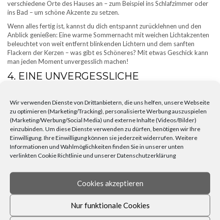
verschiedene Orte des Hauses an – zum Beispiel ins Schlafzimmer oder
ins Bad – um schöne Akzente zu setzen.
Wenn alles fertig ist, kannst du dich entspannt zurücklehnen und den
Anblick genießen: Eine warme Sommernacht mit weichen Lichtakzenten
beleuchtet von weit entfernt blinkenden Lichtern und dem sanften
Flackern der Kerzen – was gibt es Schöneres? Mit etwas Geschick kann
man jeden Moment unvergesslich machen!
4. EINE UNVERGESSLICHE
ATMOSPHÄRE SCHAFFEN – EINFACHE
TIPPS UND TRICKS!
Wir verwenden Dienste von Drittanbietern, die uns helfen, unsere Webseite
zu optimieren (Marketing/Tracking), personalisierte Werbung auszuspielen
(Marketing/Werbung/Social Media) und externe Inhalte (Videos/Bilder)
Der Sommer ist eine magische Zeit, um die warme Witterung und den
einzubinden. Um diese Dienste verwenden zu dürfen, benötigen wir Ihre
Lichterglanz zu genießen. Mit Kerzen und Lichterketten kannst du deine
Einwilligung. Ihre Einwilligung können sie jederzeit widerrufen. Weitere
Umgebung noch schöner machen. Mit diesen Tipps und Tricks wird dein
Informationen und Wahlmöglichkeiten finden Sie in unserer unten
Sommer noch unvergesslicher!
verlinkten Cookie Richtlinie und unserer Datenschutzerklärung
Erste Schritte: Erstelle einen Plan. Bevor du beginnst, solltest du dir
überlegen, wo du deine Kerzen und Lichterketten aufhängen möchtest.
Cookies akzeptieren
Einige Plätze sind perfekt als Hintergrund für ein Picknick oder
Grillabend, andere bieten einen schönen Rahmen für ein romantisches
Date am Abend.
Nur funktionale Cookies
Lichtquellen auswählen: Sobald du dir über die Position deiner