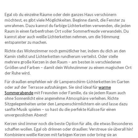
Egal ob du einzelne Räume oder dein ganzes Haus verschönern
möchtest, es gibt viele Möglichkeiten. Beginne damit, die Fenster zu
umrahmen. Dazu kannst du farbige Lichterketten verwenden, die jeden
Raum in einen farbenfrohen Ort voller Sommerfreude verwandeln. Du
kannst aber auch weiße Lichterketten nehmen, um die Stimmung
entspannter zu machen.
Richte das Wohnzimmer noch gemütlicher her, indem du dich an den
Kamin stellst und Lichterketten rundherum verteilst. Oder stelle
mehrere große Kerzen in den Raum – am besten in verschiedenen
Größen und Farben – damit dein Wohnzimmer zu einem magischen Ort
der Ruhe wird.
Für draußen empfehlen wir dir Lampenschirm-Lichterketten im Garten
oder auf der Terrasse aufzuhängen. Sie sind ideal für
warme
Sommerabende
mit Freunden oder Familie, da sie jedem Raum auch
ohne Sonnenlicht eine angenehme Atmosphäre verleihen. Richte
Sitzgelegenheiten unter den Lampenschirmlichtern ein und lasse dazu
sanfte Musik spielen – so hast du die perfekte Kulisse für einen
unvergesslichen Abend!
Kerzen sind immer noch die beste Option für alle, die etwas Besonderes
schaffen wollen. Egal ob drinnen oder draußen: Verstreue sie überall hin!
Kombiniere weiße Kerzen mit farbigen Kerzen oder bring sie an