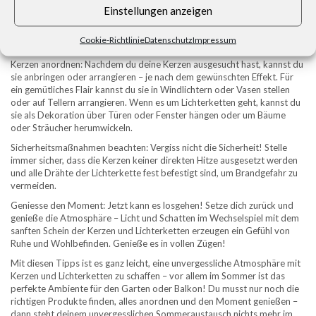
Lichtquellen im Klaren bist, kannst du dich für das richtige Produkt
Einstellungen anzeigen
entscheiden. Es gibt verschiedene Arten von Kerzen und Lichterketten,
die sich gut in jede Umgebung integrieren lassen. Von rustikal bis
Cookie-Richtlinie
Datenschutz
Impressum
modern – es gibt für jeden Geschmack etwas.
Kerzen anordnen: Nachdem du deine Kerzen ausgesucht hast, kannst du
sie anbringen oder arrangieren – je nach dem gewünschten Effekt. Für
ein gemütliches Flair kannst du sie in Windlichtern oder Vasen stellen
oder auf Tellern arrangieren. Wenn es um Lichterketten geht, kannst du
sie als Dekoration über Türen oder Fenster hängen oder um Bäume
oder Sträucher herumwickeln.
Sicherheitsmaßnahmen beachten: Vergiss nicht die Sicherheit! Stelle
immer sicher, dass die Kerzen keiner direkten Hitze ausgesetzt werden
und alle Drähte der Lichterkette fest befestigt sind, um Brandgefahr zu
vermeiden.
Geniesse den Moment: Jetzt kann es losgehen! Setze dich zurück und
genieße die Atmosphäre – Licht und Schatten im Wechselspiel mit dem
sanften Schein der Kerzen und Lichterketten erzeugen ein Gefühl von
Ruhe und Wohlbefinden. Genieße es in vollen Zügen!
Mit diesen Tipps ist es ganz leicht, eine unvergessliche Atmosphäre mit
Kerzen und Lichterketten zu schaffen – vor allem im Sommer ist das
perfekte Ambiente für den Garten oder Balkon! Du musst nur noch die
richtigen Produkte finden, alles anordnen und den Moment genießen –
dann steht deinem unvergesslichen Sommeraustausch nichts mehr im