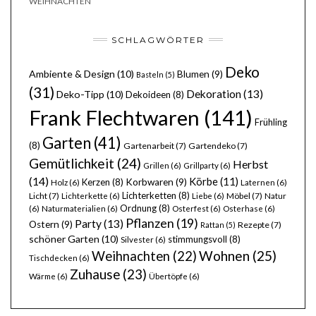
WEIHNACHTEN
SCHLAGWÖRTER
Deko
Ambiente & Design
(10)
Blumen
(9)
Basteln
(5)
(31)
Dekoration
(13)
Deko-Tipp
(10)
Dekoideen
(8)
Frank Flechtwaren
(141)
Frühling
Garten
(41)
(8)
Gartenarbeit
(7)
Gartendeko
(7)
Gemütlichkeit
(24)
Herbst
Grillen
(6)
Grillparty
(6)
(14)
Körbe
(11)
Kerzen
(8)
Korbwaren
(9)
Holz
(6)
Laternen
(6)
Lichterketten
(8)
Licht
(7)
Möbel
(7)
Lichterkette
(6)
Liebe
(6)
Natur
Ordnung
(8)
(6)
Naturmaterialien
(6)
Osterfest
(6)
Osterhase
(6)
Pflanzen
(19)
Party
(13)
Ostern
(9)
Rezepte
(7)
Rattan
(5)
schöner Garten
(10)
stimmungsvoll
(8)
Silvester
(6)
Wohnen
(25)
Weihnachten
(22)
Tischdecken
(6)
Zuhause
(23)
Wärme
(6)
Übertöpfe
(6)