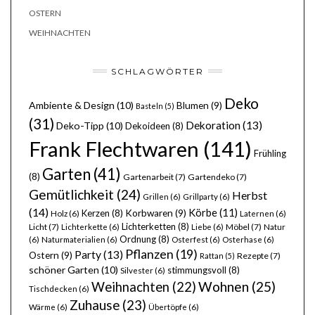
OSTERN
WEIHNACHTEN
SCHLAGWÖRTER
Deko
Ambiente & Design
(10)
Blumen
(9)
Basteln
(5)
(31)
Dekoration
(13)
Deko-Tipp
(10)
Dekoideen
(8)
Frank Flechtwaren
(141)
Frühling
Garten
(41)
(8)
Gartenarbeit
(7)
Gartendeko
(7)
Gemütlichkeit
(24)
Herbst
Grillen
(6)
Grillparty
(6)
(14)
Körbe
(11)
Kerzen
(8)
Korbwaren
(9)
Holz
(6)
Laternen
(6)
Lichterketten
(8)
Licht
(7)
Möbel
(7)
Lichterkette
(6)
Liebe
(6)
Natur
Ordnung
(8)
(6)
Naturmaterialien
(6)
Osterfest
(6)
Osterhase
(6)
Pflanzen
(19)
Party
(13)
Ostern
(9)
Rezepte
(7)
Rattan
(5)
schöner Garten
(10)
stimmungsvoll
(8)
Silvester
(6)
Wohnen
(25)
Weihnachten
(22)
Tischdecken
(6)
Zuhause
(23)
Wärme
(6)
Übertöpfe
(6)