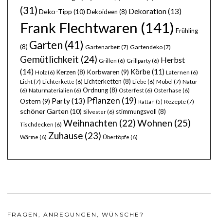
(31)
Dekoration
(13)
Deko-Tipp
(10)
Dekoideen
(8)
Frank Flechtwaren
(141)
Frühling
Garten
(41)
(8)
Gartenarbeit
(7)
Gartendeko
(7)
Gemütlichkeit
(24)
Herbst
Grillen
(6)
Grillparty
(6)
(14)
Körbe
(11)
Kerzen
(8)
Korbwaren
(9)
Holz
(6)
Laternen
(6)
Lichterketten
(8)
Licht
(7)
Möbel
(7)
Lichterkette
(6)
Liebe
(6)
Natur
Ordnung
(8)
(6)
Naturmaterialien
(6)
Osterfest
(6)
Osterhase
(6)
Pflanzen
(19)
Party
(13)
Ostern
(9)
Rezepte
(7)
Rattan
(5)
schöner Garten
(10)
stimmungsvoll
(8)
Silvester
(6)
Wohnen
(25)
Weihnachten
(22)
Tischdecken
(6)
Zuhause
(23)
Wärme
(6)
Übertöpfe
(6)
FRAGEN, ANREGUNGEN, WÜNSCHE?