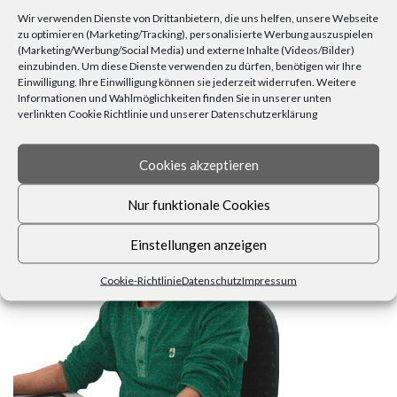
Zuhause
(23)
Wärme
(6)
Übertöpfe
(6)
Wir verwenden Dienste von Drittanbietern, die uns helfen, unsere Webseite
zu optimieren (Marketing/Tracking), personalisierte Werbung auszuspielen
(Marketing/Werbung/Social Media) und externe Inhalte (Videos/Bilder)
einzubinden. Um diese Dienste verwenden zu dürfen, benötigen wir Ihre
Einwilligung. Ihre Einwilligung können sie jederzeit widerrufen. Weitere
Informationen und Wahlmöglichkeiten finden Sie in unserer unten
verlinkten Cookie Richtlinie und unserer Datenschutzerklärung
FRAGEN, ANREGUNGEN, WÜNSCHE?
Cookies akzeptieren
Nur funktionale Cookies
Einstellungen anzeigen
Cookie-Richtlinie
Datenschutz
Impressum