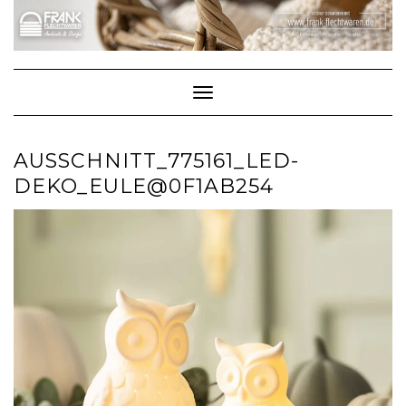
Skip
to
content
Toggle Navigation
AUSSCHNITT_775161_LED-
DEKO_EULE@0F1AB254