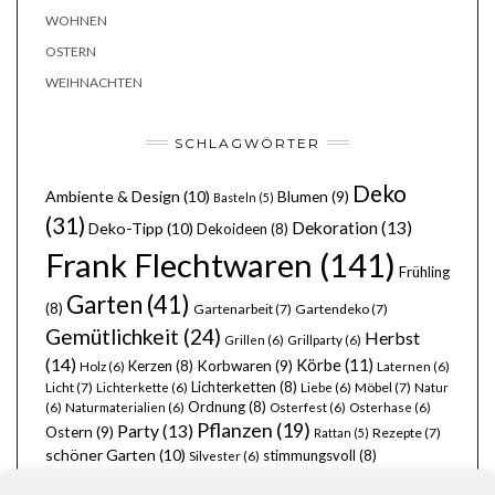
WOHNEN
OSTERN
WEIHNACHTEN
SCHLAGWÖRTER
Deko
Ambiente & Design
(10)
Blumen
(9)
Basteln
(5)
(31)
Dekoration
(13)
Deko-Tipp
(10)
Dekoideen
(8)
Frank Flechtwaren
(141)
Frühling
Garten
(41)
(8)
Gartenarbeit
(7)
Gartendeko
(7)
Gemütlichkeit
(24)
Herbst
Grillen
(6)
Grillparty
(6)
(14)
Körbe
(11)
Kerzen
(8)
Korbwaren
(9)
Holz
(6)
Laternen
(6)
Lichterketten
(8)
Licht
(7)
Möbel
(7)
Lichterkette
(6)
Liebe
(6)
Natur
Ordnung
(8)
(6)
Naturmaterialien
(6)
Osterfest
(6)
Osterhase
(6)
Pflanzen
(19)
Party
(13)
Ostern
(9)
Rezepte
(7)
Rattan
(5)
schöner Garten
(10)
stimmungsvoll
(8)
Silvester
(6)
Wohnen
(25)
Weihnachten
(22)
Tischdecken
(6)