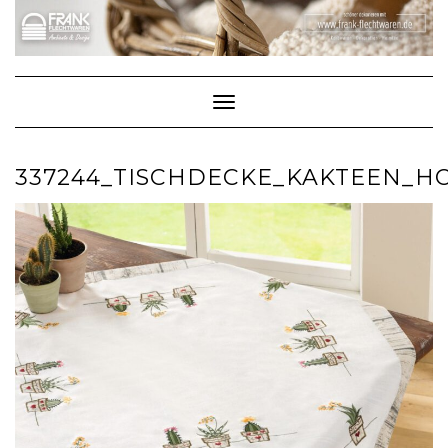
Skip
to
content
Toggle Navigation
337244_TISCHDECKE_KAKTEEN_HO