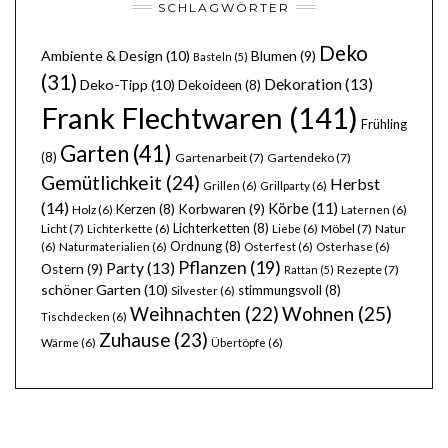
SCHLAGWÖRTER
Deko
Ambiente & Design
(10)
Blumen
(9)
Basteln
(5)
(31)
Dekoration
(13)
Deko-Tipp
(10)
Dekoideen
(8)
Frank Flechtwaren
(141)
Frühling
Garten
(41)
(8)
Gartenarbeit
(7)
Gartendeko
(7)
Gemütlichkeit
(24)
Herbst
Grillen
(6)
Grillparty
(6)
(14)
Körbe
(11)
Kerzen
(8)
Korbwaren
(9)
Holz
(6)
Laternen
(6)
Lichterketten
(8)
Licht
(7)
Möbel
(7)
Lichterkette
(6)
Liebe
(6)
Natur
Ordnung
(8)
(6)
Naturmaterialien
(6)
Osterfest
(6)
Osterhase
(6)
Pflanzen
(19)
Party
(13)
Ostern
(9)
Rezepte
(7)
Rattan
(5)
schöner Garten
(10)
stimmungsvoll
(8)
Silvester
(6)
Wohnen
(25)
Weihnachten
(22)
Tischdecken
(6)
Zuhause
(23)
Wärme
(6)
Übertöpfe
(6)