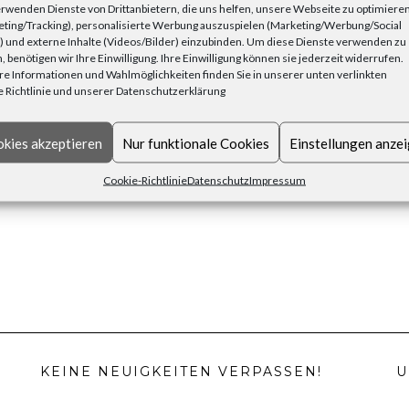
rwenden Dienste von Drittanbietern, die uns helfen, unsere Webseite zu optimiere
ting/Tracking), personalisierte Werbung auszuspielen (Marketing/Werbung/Social
 und externe Inhalte (Videos/Bilder) einzubinden. Um diese Dienste verwenden zu
, benötigen wir Ihre Einwilligung. Ihre Einwilligung können sie jederzeit widerrufen.
NEXT I
e Informationen und Wahlmöglichkeiten finden Sie in unserer unten verlinkten
 Richtlinie und unserer Datenschutzerklärung
kies akzeptieren
Nur funktionale Cookies
Einstellungen anze
Cookie-Richtlinie
Datenschutz
Impressum
KEINE NEUIGKEITEN VERPASSEN!
U