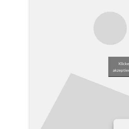
Klick
akzeptier