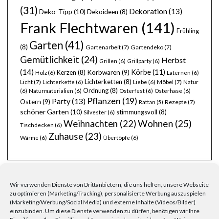
(31)
Dekoration
(13)
Deko-Tipp
(10)
Dekoideen
(8)
Frank Flechtwaren
(141)
Frühling
Garten
(41)
(8)
Gartenarbeit
(7)
Gartendeko
(7)
Gemütlichkeit
(24)
Herbst
Grillen
(6)
Grillparty
(6)
(14)
Körbe
(11)
Kerzen
(8)
Korbwaren
(9)
Holz
(6)
Laternen
(6)
Lichterketten
(8)
Licht
(7)
Möbel
(7)
Lichterkette
(6)
Liebe
(6)
Natur
Ordnung
(8)
(6)
Naturmaterialien
(6)
Osterfest
(6)
Osterhase
(6)
Pflanzen
(19)
Party
(13)
Ostern
(9)
Rezepte
(7)
Rattan
(5)
schöner Garten
(10)
stimmungsvoll
(8)
Silvester
(6)
Wohnen
(25)
Weihnachten
(22)
Tischdecken
(6)
Zuhause
(23)
Wärme
(6)
Übertöpfe
(6)
Wir verwenden Dienste von Drittanbietern, die uns helfen, unsere Webseite
zu optimieren (Marketing/Tracking), personalisierte Werbung auszuspielen
(Marketing/Werbung/Social Media) und externe Inhalte (Videos/Bilder)
einzubinden. Um diese Dienste verwenden zu dürfen, benötigen wir Ihre
FRAGEN, ANREGUNGEN, WÜNSCHE?